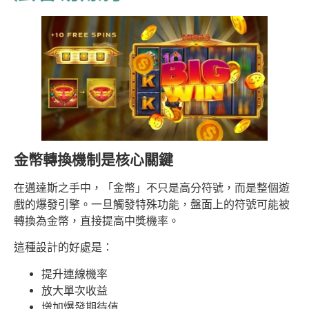
金幣轉換機制是核心關鍵
在邁達斯之手中，「金幣」不只是高分符號，而是整個遊
戲的爆發引擎。一旦觸發特殊功能，盤面上的符號可能被
轉換為金幣，直接提高中獎機率。
這種設計的好處是：
提升連線機率
放大單次收益
增加爆發期待值