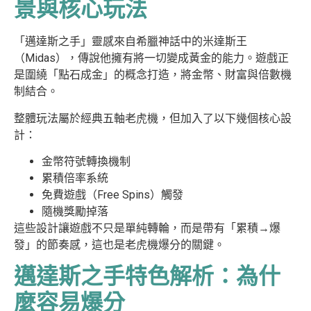
景與核心玩法
「邁達斯之手」靈感來自希臘神話中的米達斯王
（Midas），傳說他擁有將一切變成黃金的能力。遊戲正
是圍繞「點石成金」的概念打造，將金幣、財富與倍數機
制結合。
整體玩法屬於經典五軸老虎機，但加入了以下幾個核心設
計：
金幣符號轉換機制
累積倍率系統
免費遊戲（Free Spins）觸發
隨機獎勵掉落
這些設計讓遊戲不只是單純轉輪，而是帶有「累積→爆
發」的節奏感，這也是老虎機爆分的關鍵。
邁達斯之手特色解析：為什
麼容易爆分