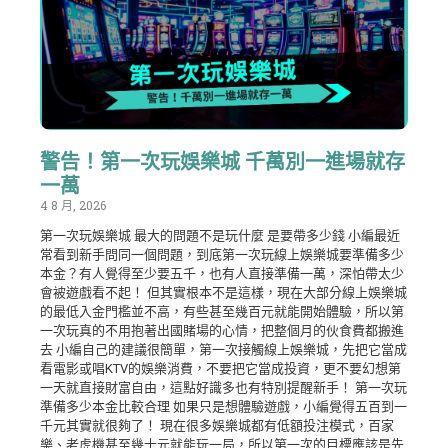
警告！第一次玩娛樂城 千萬別一進場就存
一萬
4 8 月, 2026
第一次玩娛樂城 最大的問題不是玩什麼 是要帶多少錢 小編最近
常看到新手問同一個問題，到底第一次玩線上娛樂城要準備多少
本金？有人覺得至少要五千，也有人直接準備一萬，深怕帶太少
會被遊戲看不起！ 但其實根本不是這樣，現在大部分線上娛樂城
的最低入金門檻並不高，有些甚至幾百元就能開始體驗，所以第
一次玩真的不用抱著出國賭場的心情，把整個月的伙食費都搬進
去 小編自己的建議很簡單，第一次接觸線上娛樂城，先把它當成
看電影或唱KTV的娛樂消費，不要把它當成投資，更不要幻想第
一天就直接財富自由，這點好識多也有特別提醒新手！ 第一次玩
準備多少本金比較合理 如果只是想體驗遊戲，小編覺得五百到一
千元其實就很夠了！ 現在很多娛樂城都有低額投注模式，百家
樂、老虎機甚至幾十元就能玩一局，所以第一次的目標應該是先