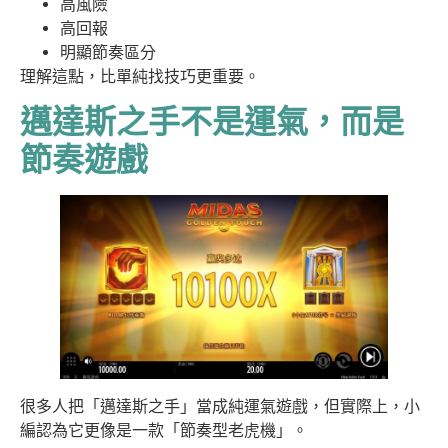
高風險
高回報
明顯節奏區分
理解這點，比單純找技巧更重要。
邁達斯之手不是運氣，而是
節奏遊戲
很多人把「邁達斯之手」當成純運氣遊戲，但實際上，小
編認為它更像是一款「節奏型老虎機」。