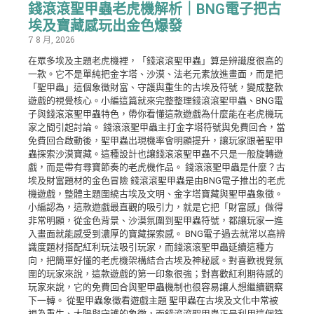
錢滾滾聖甲蟲老虎機解析｜BNG電子把古
埃及寶藏感玩出金色爆發
7 8 月, 2026
在眾多埃及主題老虎機裡，「錢滾滾聖甲蟲」算是辨識度很高的
一款。它不是單純把金字塔、沙漠、法老元素放進畫面，而是把
「聖甲蟲」這個象徵財富、守護與重生的古埃及符號，變成整款
遊戲的視覺核心。小編這篇就來完整整理錢滾滾聖甲蟲、BNG電
子與錢滾滾聖甲蟲特色，帶你看懂這款遊戲為什麼能在老虎機玩
家之間引起討論。 錢滾滾聖甲蟲主打金字塔符號與免費回合，當
免費回合啟動後，聖甲蟲出現機率會明顯提升，讓玩家跟著聖甲
蟲探索沙漠寶藏。這種設計也讓錢滾滾聖甲蟲不只是一般旋轉遊
戲，而是帶有尋寶節奏的老虎機作品。 錢滾滾聖甲蟲是什麼？古
埃及財富題材的金色冒險 錢滾滾聖甲蟲是由BNG電子推出的老虎
機遊戲，整體主題圍繞古埃及文明、金字塔寶藏與聖甲蟲象徵。
小編認為，這款遊戲最直觀的吸引力，就是它把「財富感」做得
非常明顯，從金色背景、沙漠氛圍到聖甲蟲符號，都讓玩家一進
入畫面就能感受到濃厚的寶藏探索感。 BNG電子過去就常以高辨
識度題材搭配紅利玩法吸引玩家，而錢滾滾聖甲蟲延續這種方
向，把簡單好懂的老虎機架構結合古埃及神秘感。對喜歡視覺氛
圍的玩家來說，這款遊戲的第一印象很強；對喜歡紅利期待感的
玩家來說，它的免費回合與聖甲蟲機制也很容易讓人想繼續觀察
下一轉。 從聖甲蟲象徵看遊戲主題 聖甲蟲在古埃及文化中常被
視為重生、太陽與守護的象徵，而錢滾滾聖甲蟲正是利用這個符