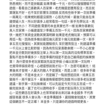
熟悉規則，而不是拚輸贏 如果準備一千元，你可以慢慢體驗不同
遊戲，看看自己喜歡真人百家樂、老虎機還是體育投注，而且就
算運氣不好，也不至於影響生活開銷 反而有些新手第一次就準備
一兩萬元，結果規則都還沒摸熟，心態先炸掉，最後只能坐在床
邊懷疑人生，所以好識多上經常看到一句話，新手先學玩法，再
談本金大小！ 不同遊戲 需要的本金其實也不一樣 如果你喜歡玩
真人百家樂，小編建議至少準備五百到一千元，因為百家樂節奏
快，幾把下來資金波動其實滿明顯 如果是老虎機玩家，預算可以
再低一點，因為很多機台最低幾元甚至十幾元就能轉一次，新手
拿五百元慢慢玩，其實就能體驗很久 至於體育投注，則建議準備
一千元以上會比較舒服，因為有些玩家喜歡串關，一不小心就會
把本金分散到好幾張投注單上 所以第一次玩真的沒有標準答案，
重點不是你準備多少，而是準備的錢是不是自己輸得起的娛樂預
算！ 為什麼很多老玩家都說先設定停損 小編以前第一次玩時，
也覺得停損很奇怪，心裡還想說我才玩一下，怎麼可能輸光！ 結
果後來才發現，人最大的敵人不是運氣，而是上頭！ 很多新手最
大的問題，不是本金太少，而是輸了一點就想追回來，結果五百
變兩千，兩千變五千，最後連晚餐都想吃泡麵 所以很多老玩家都
建議，新手第一次玩娛樂城，可以先設定今天只玩五百或一千，
輸完就休息，贏了也可以適時收手，這樣才能玩得久又玩得開
心，這些觀念在好識多上也常常被拿出來討論 本金越多 不代表
越容易贏 很多人會以為，本金準備越多，贏錢機會就越大，其實
這個觀念不一定正確！ 本金多，只是讓你的遊戲時間更長，