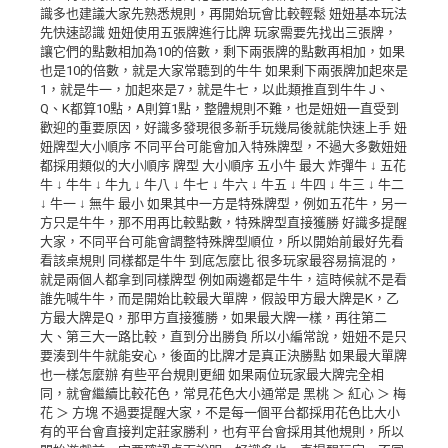
識多也建議大家先熟悉規則，再開始玩會比較輕鬆 妞妞基本玩法
先快速認識 妞妞使用五張牌進行比牌 玩家需要先找出三張牌，
讓它們的點數相加為10的倍數，剩下兩張牌的點數再相加，如果
也是10的倍數，就是大家常聽到的牛牛 如果剩下兩張牌加起來是
1，就是牛一，加起來是7，就是牛七，以此類推直到牛牛 J、
Q、K都算10點，A則算1點，整體規則不難，也是妞妞一直受到
歡迎的重要原因，好識多發現很多新手玩幾局後就能快速上手 妞
妞牌型大小順序 不同平台可能會加入特殊牌型，不過大多數妞妞
都採用類似的大小順序 牌型 大小順序 五小牛 最大 炸彈牛 ↓ 五花
牛 ↓ 牛牛 ↓ 牛九 ↓ 牛八 ↓ 牛七 ↓ 牛六 ↓ 牛五 ↓ 牛四 ↓ 牛三 ↓ 牛二
↓ 牛一 ↓ 無牛 最小 如果其中一方是特殊牌型，例如五花牛，另一
方只是牛牛，那不用再比較點數，特殊牌型直接獲勝 好識多提醒
大家，不同平台可能會調整特殊牌型順位，所以開始前最好先看
看該桌規則 同樣都是牛牛 到底怎麼比 很多玩家最容易搞混的，
就是兩個人都拿到同樣牌型 例如兩邊都是牛牛，這時候就不是看
誰先喊牛牛，而是開始比較最大單牌，假設甲方最大牌是K，乙
方最大牌是Q，那甲方直接獲勝，如果最大牌一樣，再往第二
大、第三大一路比較，直到分出勝負 所以小編常說，妞妞不是只
要湊到牛牛就能安心，後面的比牌才是真正決勝點 如果最大單牌
也一樣怎麼辦 有些平台規則更細 如果兩位玩家最大牌完全相
同，就會繼續比較花色，常見花色大小通常是 黑桃 ＞ 紅心 ＞ 梅
花 ＞ 方塊 不過要提醒大家，不是每一個平台都採用花色比大小
有的平台會直接判定莊家勝利，也有平台會採用其他規則，所以