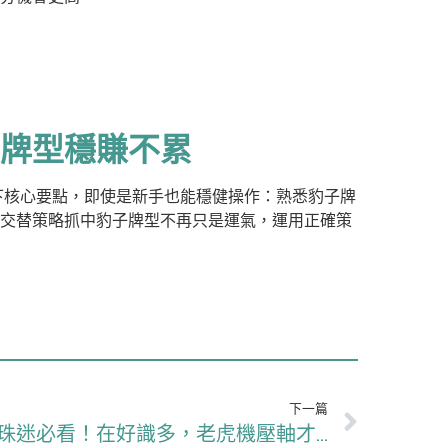
牌型穩賺不累
下核心要點，即使是新手也能穩健操作：熟悉豹子牌
交替策略抓中豹子牌型不再只是運氣，運用正確策
下一篇
七龍珠迷必看！在好識多，老虎機壓軸才能召喚神龍賺大錢！