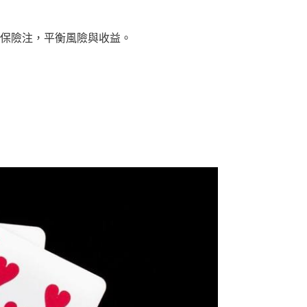
保險注，平衡風險與收益。