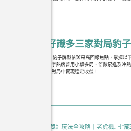
掌握技巧，好識多三家對局豹子
2025年
好識多
三家對局，豹子牌型依舊是高回報焦點，掌握以
型特性觀察牌局規律與數字熱度善用小額多局、倍數累進及冷熱
略與技巧，你也能在三家對局中實現穩定收益！
上一篇
好識多《海盜寶藏》玩法全攻略｜老虎機賺錢秘訣一次掌握