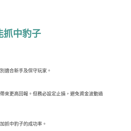
能抓中豹子
別適合新手及保守玩家。
帶來更高回報。但務必設定止損，避免資金波動過
加抓中豹子的成功率。