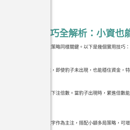
2025下注技巧全解析：小資也
在掌握出牌規律後，下注策略同樣關鍵。以下是幾個實用技巧：
小額多局策略
將本金拆成多局小額下注，即使豹子未出現，也能穩住資金，特
倍數累進策略
根據連輸或連贏情況調整下注倍數。當豹子出現時，累進倍數能
大。
熱門號碼押注法
選擇近期出現頻率高的數字作為主注，搭配小額多局策略，可增