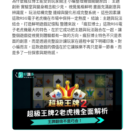
為什麼瘋狂博士能受到玩家關注 小編整理幾個關鍵原因： 主題
創新 實驗室與變身概念較少見。 視覺風格鮮明 畫面充滿創意與
辨識度。 玩法結構完整 連線與變化形成完整系統。 這些因素讓
這款RSG電子老虎機在市場中保持一定熱度。 結論：主題與玩法
結合，打造鮮明遊戲記憶點 整體來說，「瘋狂博士」這款RSG電
子老虎機最大的特色，在於它成功把主題與玩法融合在一起，讓
整個遊戲從視覺到體驗都有一致的方向。瘋狂博士特色不只是表
面的創意，而是透過完整設計讓玩家在過程中留下明確印象。對
小編而言，這款遊戲的價值在於它讓娛樂不再只是單一節奏，而
是多了一份探索與期待感。