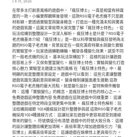
1 8 月, 2026
在眾多主打創意風格的遊戲中，「瘋狂博士」一直是相當有辨識
度的一款。小編實際觀察後發現，這款RSG電子老虎機不只是題
材新穎，更透過實驗室與變身概念，打造出一種充滿未知與驚喜
的遊戲氛圍。這篇文章就帶大家完整了解「瘋狂博士特色」，從
玩法結構到整體設計一次深入解析。 瘋狂博士是什麼？RSG電子
老虎機基本介紹 「瘋狂博士」是一款以科學實驗與瘋狂發明為主
題的RSG電子老虎機，背景設定在一個充滿奇特藥水與變化實驗
的實驗室中。玩家透過轉動轉輪，觸發各種變化效果，感受不同
於一般老虎機的玩法。 基本玩法架構如下： 這樣的設計讓遊戲
既容易上手，又保有豐富變化。 瘋狂博士特色：實驗與變化打造
核心魅力 實驗室主題建立強烈風格 在「瘋狂博士特色」中，最
明顯的就是整體背景設定。 遊戲中可以看到： 這些元素讓整體
遊戲氛圍充滿創意與新鮮感。 變身機制讓盤面產生連動 這款
RSG電子老虎機的最大亮點，就是變化設計。 當特殊條件觸發
時： 這種「實驗變化」的概念，是瘋狂博士特色的核心之一 。
免費遊戲延伸整體內容 免費遊戲在這款遊戲中同樣重要： 這讓
整體遊戲在特定時段呈現更集中效果 。 瘋狂博士特色解析：玩
法結構與細節 1024連線設計提升整體參與感 這款RSG電子老虎
機採用1024種連線方式： 這讓玩家在遊戲中更容易感受到連線
帶來的變化 。 符號價值分布清楚 遊戲中的符號大致分為： 這樣
的設計讓整體結構更加清晰。 高倍率潛力增加遊戲吸引力 「瘋
狂博士」具備高倍率設定： 這讓遊戲在娛樂性上更具吸引力 。