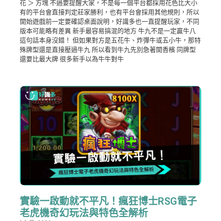
花 ＞ 方塊 不過要提醒大家，不是每一個平台都採用花色比大小
有的平台會直接判定莊家勝利，也有平台會採用其他規則，所以
開始遊戲前一定要確認桌面說明，好識多也一直提醒玩家，不同
版本可能略有差異 新手最容易搞混的地方 牛九不是一定贏牛八
這句話本身沒錯！ 但如果對方是五花牛、炸彈牛或五小牛，那特
殊牌型還是直接壓過牛九 所以看到牛九先別急著開香檳 同牌型
還要比最大牌 很多新手以為牛牛對牛
實驗一啟動就不平凡！瘋狂博士RSG電子
老虎機奇幻玩法與特色全解析