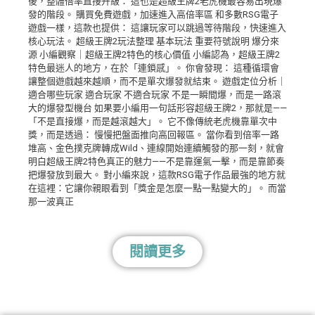
後，整體倍率直接升級： 這也是超級王牌2老虎機最容易出現爆
發的階段。 購買免費遊戲，加速進入高倍率區 和多數RSG電子
遊戲一樣，這款也提供： 這讓玩家可以跳過等待階段，快速進入
核心玩法。 超級王牌2玩法整理 基本玩法 重要符號說明 爆分來
源 小編觀察｜超級王牌2特色的核心價值 小編認為，超級王牌2
特色最迷人的地方，在於「連鎖感」。 你會發現： 這種循環會
讓整個遊戲越來越順，而不是單次爆發就結束。 遊戲定位分析｜
適合哪些玩家 適合玩家 不適合玩家 不是一瞬間爆，而是一路滾
大的爆發型機台 如果要小編用一句話形容超級王牌2，那就是——
「不是直接爆，而是越滾越大」。 它不像傳統老虎機靠單次中
獎，而是透過： 慢慢把盤面推向高回報區。 當你看到倍率一路
堆高、金色撲克牌轉成Wild、連線開始連續觸發的那一刻，就會
明白超級王牌2特色真正的魅力——不是靠運氣一擊，而是靠節奏
把爆發放到最大。 對小編來說，這款RSG電子作品最強的地方就
在這裡：它讓你親眼看到「獎金是怎麼一點一點變大的」。 而當
那一波真正
閱讀更多