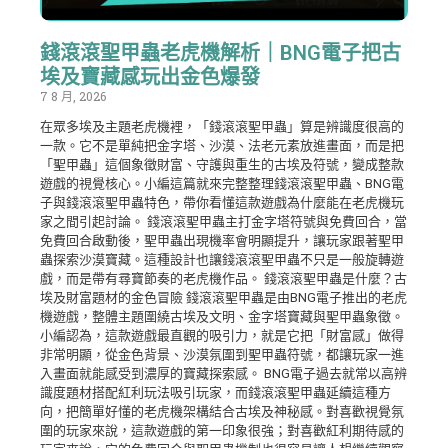
錢滾滾聖甲蟲老虎機解析｜BNG電子把古
埃及寶藏感玩出金色爆發
7 8 月, 2026
在眾多埃及主題老虎機裡，「錢滾滾聖甲蟲」算是辨識度很高的
一款。它不是單純把金字塔、沙漠、法老元素放進畫面，而是把
「聖甲蟲」這個象徵財富、守護與重生的古埃及符號，變成整款
遊戲的視覺核心。小編這篇就來完整整理錢滾滾聖甲蟲、BNG電
子與錢滾滾聖甲蟲特色，帶你看懂這款遊戲為什麼能在老虎機玩
家之間引起討論。 錢滾滾聖甲蟲主打金字塔符號與免費回合，當
免費回合啟動後，聖甲蟲出現機率會明顯提升，讓玩家跟著聖甲
蟲探索沙漠寶藏。這種設計也讓錢滾滾聖甲蟲不只是一般旋轉遊
戲，而是帶有尋寶節奏的老虎機作品。 錢滾滾聖甲蟲是什麼？古
埃及財富題材的金色冒險 錢滾滾聖甲蟲是由BNG電子推出的老虎
機遊戲，整體主題圍繞古埃及文明、金字塔寶藏與聖甲蟲象徵。
小編認為，這款遊戲最直觀的吸引力，就是它把「財富感」做得
非常明顯，從金色背景、沙漠氛圍到聖甲蟲符號，都讓玩家一進
入畫面就能感受到濃厚的寶藏探索感。 BNG電子過去就常以高辨
識度題材搭配紅利玩法吸引玩家，而錢滾滾聖甲蟲延續這種方
向，把簡單好懂的老虎機架構結合古埃及神秘感。對喜歡視覺氛
圍的玩家來說，這款遊戲的第一印象很強；對喜歡紅利期待感的