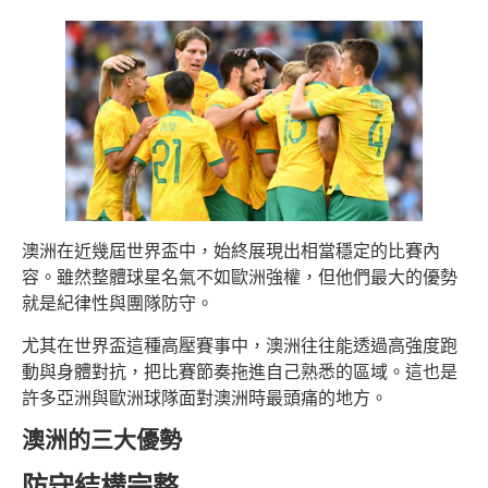
澳洲在近幾屆世界盃中，始終展現出相當穩定的比賽內
容。雖然整體球星名氣不如歐洲強權，但他們最大的優勢
就是紀律性與團隊防守。
尤其在世界盃這種高壓賽事中，澳洲往往能透過高強度跑
動與身體對抗，把比賽節奏拖進自己熟悉的區域。這也是
許多亞洲與歐洲球隊面對澳洲時最頭痛的地方。
澳洲的三大優勢
防守結構完整