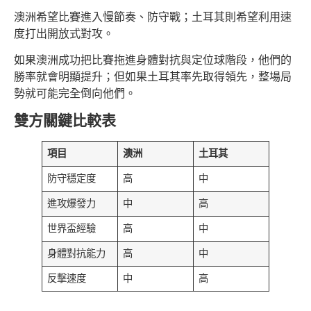
澳洲希望比賽進入慢節奏、防守戰；土耳其則希望利用速
度打出開放式對攻。
如果澳洲成功把比賽拖進身體對抗與定位球階段，他們的
勝率就會明顯提升；但如果土耳其率先取得領先，整場局
勢就可能完全倒向他們。
雙方關鍵比較表
項目
澳洲
土耳其
防守穩定度
高
中
進攻爆發力
中
高
世界盃經驗
高
中
身體對抗能力
高
中
反擊速度
中
高