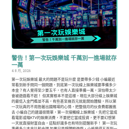
警告！第一次玩娛樂城 千萬別一進場就存
一萬
4 8 月, 2026
第一次玩娛樂城 最大的問題不是玩什麼 是要帶多少錢 小編最近
常看到新手問同一個問題，到底第一次玩線上娛樂城要準備多少
本金？有人覺得至少要五千，也有人直接準備一萬，深怕帶太少
會被遊戲看不起！ 但其實根本不是這樣，現在大部分線上娛樂城
的最低入金門檻並不高，有些甚至幾百元就能開始體驗，所以第
一次玩真的不用抱著出國賭場的心情，把整個月的伙食費都搬進
去 小編自己的建議很簡單，第一次接觸線上娛樂城，先把它當成
看電影或唱KTV的娛樂消費，不要把它當成投資，更不要幻想第
一天就直接財富自由，這點好識多也有特別提醒新手！ 第一次玩
準備多少本金比較合理 如果只是想體驗遊戲，小編覺得五百到一