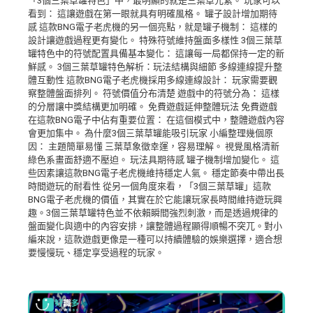
「3個三葉草罐特色」中，最明顯的就是三葉草元素。 玩家可以
看到： 這讓遊戲在第一眼就具有明確風格。 罐子設計增加期待
感 這款BNG電子老虎機的另一個亮點，就是罐子機制： 這樣的
設計讓遊戲過程更有變化。 特殊符號維持盤面多樣性 3個三葉草
罐特色中的符號配置具備基本變化： 這讓每一局都保持一定的新
鮮感。 3個三葉草罐特色解析：玩法結構與細節 多線連線提升整
體互動性 這款BNG電子老虎機採用多線連線設計： 玩家需要觀
察整體盤面排列。 符號價值分布清楚 遊戲中的符號分為： 這樣
的分層讓中獎結構更加明確。 免費遊戲延伸整體玩法 免費遊戲
在這款BNG電子中佔有重要位置： 在這個模式中，整體遊戲內容
會更加集中。 為什麼3個三葉草罐能吸引玩家 小編整理幾個原
因： 主題簡單易懂 三葉草象徵幸運，容易理解。 視覺風格清新
綠色系畫面舒適不壓迫。 玩法具期待感 罐子機制增加變化。 這
些因素讓這款BNG電子老虎機維持穩定人氣。 穩定節奏中帶出長
時間遊玩的耐看性 從另一個角度來看，「3個三葉草罐」這款
BNG電子老虎機的價值，其實在於它能讓玩家長時間維持遊玩興
趣。3個三葉草罐特色並不依賴瞬間強烈刺激，而是透過規律的
盤面變化與適中的內容安排，讓整體過程顯得順暢不突兀。對小
編來說，這款遊戲更像是一種可以持續體驗的娛樂選擇，適合想
要慢慢玩、穩定享受過程的玩家。