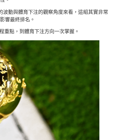
的波動與體育下注的觀察角度來看，這組其實非常
影響最終排名。
賽程重點，到體育下注方向一次掌握。