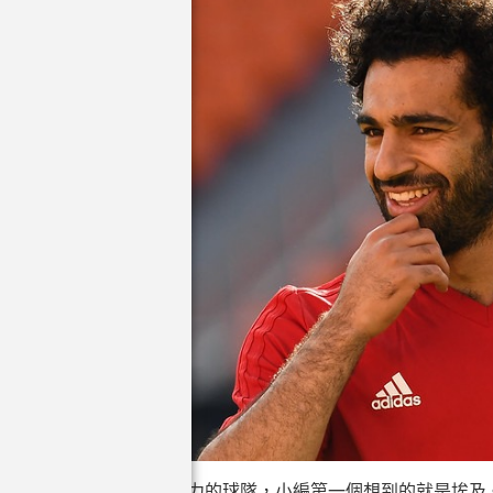
若要選出G組最具黑馬潛力的球隊，小編第一個想到的就是埃及