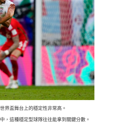
世界盃舞台上的穩定性非常高。
中，這種穩定型球隊往往能拿到關鍵分數。