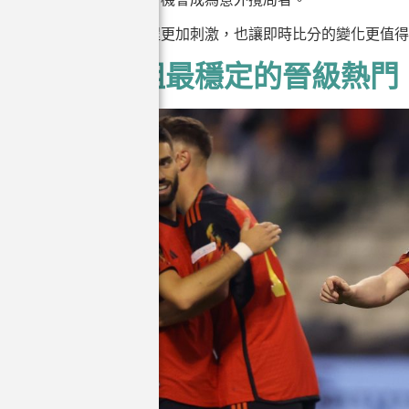
這種局面讓整個世足賽程更加刺激，也讓即時比分的變化更值得
比利時：G組最穩定的晉級熱門