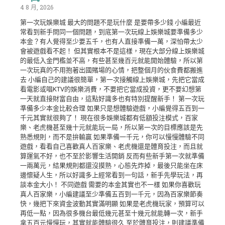
4 8 月, 2026
第一次玩娛樂城 最大的問題不是玩什麼 是要帶多少錢 小編最近
常看到新手問同一個問題，到底第一次玩線上娛樂城要準備多少
本金？有人覺得至少要五千，也有人直接準備一萬，深怕帶太少
會被遊戲看不起！ 但其實根本不是這樣，現在大部分線上娛樂城
的最低入金門檻並不高，有些甚至幾百元就能開始體驗，所以第
一次玩真的不用抱著出國賭場的心情，把整個月的伙食費都搬進
去 小編自己的建議很簡單，第一次接觸線上娛樂城，先把它當成
看電影或唱KTV的娛樂消費，不要把它當成投資，更不要幻想第
一天就直接財富自由，這點好識多也有特別提醒新手！ 第一次玩
準備多少本金比較合理 如果只是想體驗遊戲，小編覺得五百到一
千元其實就很夠了！ 現在很多娛樂城都有低額投注模式，百家
樂、老虎機甚至幾十元就能玩一局，所以第一次的目標應該是先
熟悉規則，而不是拚輸贏 如果準備一千元，你可以慢慢體驗不同
遊戲，看看自己喜歡真人百家樂、老虎機還是體育投注，而且就
算運氣不好，也不至於影響生活開銷 反而有些新手第一次就準備
一兩萬元，結果規則都還沒摸熟，心態先炸掉，最後只能坐在床
邊懷疑人生，所以好識多上經常看到一句話，新手先學玩法，再
談本金大小！ 不同遊戲 需要的本金其實也不一樣 如果你喜歡玩
真人百家樂，小編建議至少準備五百到一千元，因為百家樂節奏
快，幾把下來資金波動其實滿明顯 如果是老虎機玩家，預算可以
再低一點，因為很多機台最低幾元甚至十幾元就能轉一次，新手
拿五百元慢慢玩，其實就能體驗很久 至於體育投注，則建議準備