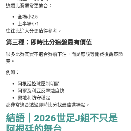
這類比賽通常更適合：
全場小2.5
上半場小1
往往比追大分更值得參考。
第三種：即時比分追盤最有價值
很多比賽其實不適合賽前下注，而是應該等開賽後觀察節
奏。
例如：
阿根廷控球壓制明顯
阿爾及利亞反擊速度快
奧地利防守穩定
都非常適合透過即時比分找最佳進場點。
結語｜2026世足J組不只是
阿根廷的舞台