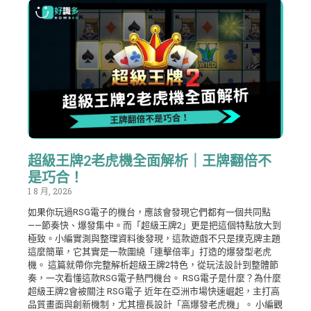
超級王牌2老虎機全面解析｜王牌翻倍不
是巧合！
1 8 月, 2026
如果你玩過RSG電子的機台，應該會發現它們都有一個共同點
——節奏快、爆發集中。而「超級王牌2」更是把這個特點放大到
極致。小編實測與整理資料後發現，這款遊戲不只是撲克牌主題
這麼簡單，它其實是一款圍繞「連擊倍率」打造的爆發型老虎
機。 這篇就帶你完整解析超級王牌2特色，從玩法設計到整體節
奏，一次看懂這款RSG電子熱門機台。 RSG電子是什麼？為什麼
超級王牌2會被關注 RSG電子 近年在亞洲市場快速崛起，主打高
品質畫面與創新機制，尤其擅長設計「高爆發老虎機」。 小編觀