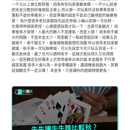
一千元以上會比較舒服，因為有些玩家喜歡串關，一不小心就會
把本金分散到好幾張投注單上 所以第一次玩真的沒有標準答案，
重點不是你準備多少，而是準備的錢是不是自己輸得起的娛樂預
算！ 為什麼很多老玩家都說先設定停損 小編以前第一次玩時，
也覺得停損很奇怪，心裡還想說我才玩一下，怎麼可能輸光！ 結
果後來才發現，人最大的敵人不是運氣，而是上頭！ 很多新手最
大的問題，不是本金太少，而是輸了一點就想追回來，結果五百
變兩千，兩千變五千，最後連晚餐都想吃泡麵 所以很多老玩家都
建議，新手第一次玩娛樂城，可以先設定今天只玩五百或一千，
輸完就休息，贏了也可以適時收手，這樣才能玩得久又玩得開
心，這些觀念在好識多上也常常被拿出來討論 本金越多 不代表
越容易贏 很多人會以為，本金準備越多，贏錢機會就越大，其實
這個觀念不一定正確！ 本金多，只是讓你的遊戲時間更長，