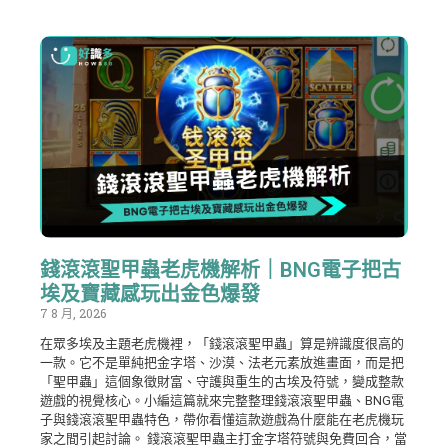
錢滾滾聖甲蟲老虎機解析｜BNG電子把古
埃及寶藏感玩出金色爆發
7 8 月, 2026
在眾多埃及主題老虎機裡，「錢滾滾聖甲蟲」算是辨識度很高的
一款。它不是單純把金字塔、沙漠、法老元素放進畫面，而是把
「聖甲蟲」這個象徵財富、守護與重生的古埃及符號，變成整款
遊戲的視覺核心。小編這篇就來完整整理錢滾滾聖甲蟲、BNG電
子與錢滾滾聖甲蟲特色，帶你看懂這款遊戲為什麼能在老虎機玩
家之間引起討論。 錢滾滾聖甲蟲主打金字塔符號與免費回合，當