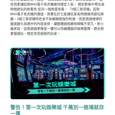
些因素讓這款BNG電子老虎機維持穩定人氣。 穩定節奏中帶出長
時間遊玩的耐看性 從另一個角度來看，「3個三葉草罐」這款
BNG電子老虎機的價值，其實在於它能讓玩家長時間維持遊玩興
趣。3個三葉草罐特色並不依賴瞬間強烈刺激，而是透過規律的
盤面變化與適中的內容安排，讓整體過程顯得順暢不突兀。對小
編來說，這款遊戲更像是一種可以持續體驗的娛樂選擇，適合想
要慢慢玩、穩定享受過程的玩家。
警告！第一次玩娛樂城 千萬別一進場就存
一萬