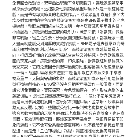
免費回合啟動後，聖甲蟲出現機率會明顯提升，讓玩家跟著聖甲
蟲探索沙漠寶藏。這種設計也讓錢滾滾聖甲蟲不只是一般旋轉遊
戲，而是帶有尋寶節奏的老虎機作品。 錢滾滾聖甲蟲是什麼？古
埃及財富題材的金色冒險 錢滾滾聖甲蟲是由BNG電子推出的老虎
機遊戲，整體主題圍繞古埃及文明、金字塔寶藏與聖甲蟲象徵。
小編認為，這款遊戲最直觀的吸引力，就是它把「財富感」做得
非常明顯，從金色背景、沙漠氛圍到聖甲蟲符號，都讓玩家一進
入畫面就能感受到濃厚的寶藏探索感。 BNG電子過去就常以高辨
識度題材搭配紅利玩法吸引玩家，而錢滾滾聖甲蟲延續這種方
向，把簡單好懂的老虎機架構結合古埃及神秘感。對喜歡視覺氛
圍的玩家來說，這款遊戲的第一印象很強；對喜歡紅利期待感的
玩家來說，它的免費回合與聖甲蟲機制也很容易讓人想繼續觀察
下一轉。 從聖甲蟲象徵看遊戲主題 聖甲蟲在古埃及文化中常被
視為重生、太陽與守護的象徵，而錢滾滾聖甲蟲正是利用這個符
號打造遊戲核心。BNG電子沒有只把聖甲蟲當作一般圖案，而是
讓它與免費回合、寶藏探索、金色獎勵連在一起，形成完整的主
題記憶點。 這也是錢滾滾聖甲蟲特色之一：題材不是單純裝飾，
而是直接參與遊戲氛圍。當玩家看到聖甲蟲、金字塔、沙漠與寶
藏元素反覆出現時，整體感受會比一般制式老虎機更有故事性。
適合喜歡主題感的玩家 如果你玩老虎機時不只在意獎金，也在意
畫面、音效與整體氛圍，那錢滾滾聖甲蟲會是一款很容易留下印
象的遊戲。它不像可愛系機台那麼輕鬆，也不像暗黑系機台那麼
壓迫，而是走「金色神秘感」路線，讓整體體驗更偏向尋寶冒
險。 BNG電子設計風格｜為什麼錢滾滾聖甲蟲看起來特別有記憶