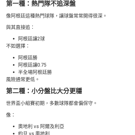
第一種：熱門隊不追深盤
像阿根廷這種熱門球隊，讓球盤常常開得很深。
與其直接追：
阿根廷讓2球
不如選擇：
阿根廷勝
阿根廷讓0.75
半全場阿根廷勝
風險通常更低。
第二種：小分盤比大分更穩
世界盃小組賽初期，多數球隊都會偏保守。
像：
奧地利 vs 阿爾及利亞
約旦 vs 奧地利