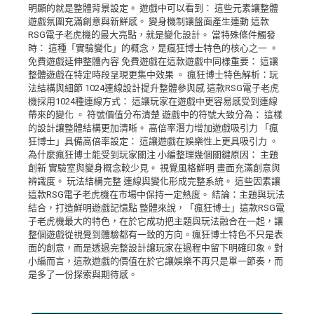
明顯的就是整體背景設定。 遊戲中可以看到： 這些元素讓整體
遊戲氛圍充滿創意與新鮮感。 變身機制讓盤面產生連動 這款
RSG電子老虎機的最大亮點，就是變化設計。 當特殊條件觸發
時： 這種「實驗變化」的概念，是瘋狂博士特色的核心之一 。
免費遊戲延伸整體內容 免費遊戲在這款遊戲中同樣重要： 這讓
整體遊戲在特定時段呈現更集中效果 。 瘋狂博士特色解析：玩
法結構與細節 1024連線設計提升整體參與感 這款RSG電子老虎
機採用1024種連線方式： 這讓玩家在遊戲中更容易感受到連線
帶來的變化 。 符號價值分布清楚 遊戲中的符號大致分為： 這樣
的設計讓整體結構更加清晰。 高倍率潛力增加遊戲吸引力 「瘋
狂博士」具備高倍率設定： 這讓遊戲在娛樂性上更具吸引力 。
為什麼瘋狂博士能受到玩家關注 小編整理幾個關鍵原因： 主題
創新 實驗室與變身概念較少見。 視覺風格鮮明 畫面充滿創意與
辨識度。 玩法結構完整 連線與變化形成完整系統。 這些因素讓
這款RSG電子老虎機在市場中保持一定熱度。 結論：主題與玩法
結合，打造鮮明遊戲記憶點 整體來說，「瘋狂博士」這款RSG電
子老虎機最大的特色，在於它成功把主題與玩法融合在一起，讓
整個遊戲從視覺到體驗都有一致的方向。瘋狂博士特色不只是表
面的創意，而是透過完整設計讓玩家在過程中留下明確印象。對
小編而言，這款遊戲的價值在於它讓娛樂不再只是單一節奏，而
是多了一份探索與期待感。