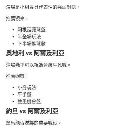
這場是小組最具代表性的強弱對決。
推薦觀察：
阿根廷讓球盤
半全場玩法
下半場進球數
奧地利 vs 阿爾及利亞
這場幾乎可以視為晉級生死戰。
推薦觀察：
小分玩法
平手盤
雙重機會盤
約旦 vs 阿爾及利亞
黑馬能否逆襲的重要戰役。