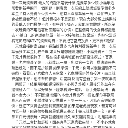
第一次玩娛樂城 最大的問題不是玩什麼 是要帶多少錢 小編最近
常看到新手問同一個問題，到底第一次玩線上娛樂城要準備多少
本金？有人覺得至少要五千，也有人直接準備一萬，深怕帶太少
會被遊戲看不起！ 但其實根本不是這樣，現在大部分線上娛樂城
的最低入金門檻並不高，有些甚至幾百元就能開始體驗，所以第
一次玩真的不用抱著出國賭場的心情，把整個月的伙食費都搬進
去 小編自己的建議很簡單，第一次接觸線上娛樂城，先把它當成
看電影或唱KTV的娛樂消費，不要把它當成投資，更不要幻想第
一天就直接財富自由，這點好識多也有特別提醒新手！ 第一次玩
準備多少本金比較合理 如果只是想體驗遊戲，小編覺得五百到一
千元其實就很夠了！ 現在很多娛樂城都有低額投注模式，百家
樂、老虎機甚至幾十元就能玩一局，所以第一次的目標應該是先
熟悉規則，而不是拚輸贏 如果準備一千元，你可以慢慢體驗不同
遊戲，看看自己喜歡真人百家樂、老虎機還是體育投注，而且就
算運氣不好，也不至於影響生活開銷 反而有些新手第一次就準備
一兩萬元，結果規則都還沒摸熟，心態先炸掉，最後只能坐在床
邊懷疑人生，所以好識多上經常看到一句話，新手先學玩法，再
談本金大小！ 不同遊戲 需要的本金其實也不一樣 如果你喜歡玩
真人百家樂，小編建議至少準備五百到一千元，因為百家樂節奏
快，幾把下來資金波動其實滿明顯 如果是老虎機玩家，預算可以
再低一點，因為很多機台最低幾元甚至十幾元就能轉一次，新手
拿五百元慢慢玩，其實就能體驗很久 至於體育投注，則建議準備
一千元以上會比較舒服，因為有些玩家喜歡串關，一不小心就會
把本金分散到好幾張投注單上 所以第一次玩真的沒有標準答案，