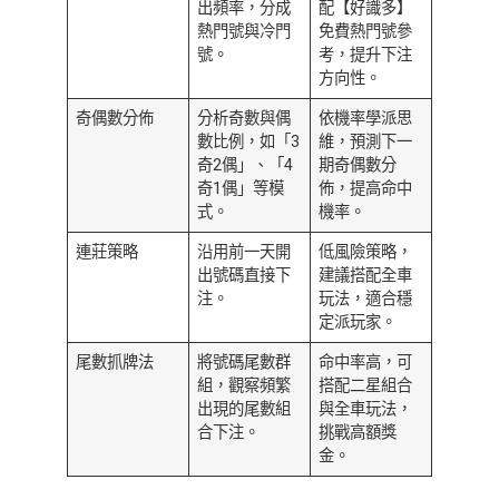
出頻率，分成
配【好識多】
熱門號與冷門
免費熱門號參
號。
考，提升下注
方向性。
奇偶數分佈
分析奇數與偶
依機率學派思
數比例，如「3
維，預測下一
奇2偶」、「4
期奇偶數分
奇1偶」等模
佈，提高命中
式。
機率。
連莊策略
沿用前一天開
低風險策略，
出號碼直接下
建議搭配全車
注。
玩法，適合穩
定派玩家。
尾數抓牌法
將號碼尾數群
命中率高，可
組，觀察頻繁
搭配二星組合
出現的尾數組
與全車玩法，
合下注。
挑戰高額獎
金。