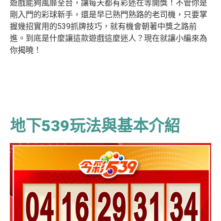
遊戲能夠風靡全台，讓每天都有彩迷在等開獎！不管你是
剛入門的彩球新手，還是早已熟門熟路的老司機，只要掌
握幾招實用的539抓牌技巧，就有機會朝著中獎之路前
進。到底是什麼讓這款遊戲這麼迷人？現在就讓小編來為
你揭曉！
地下539玩法與基本介紹