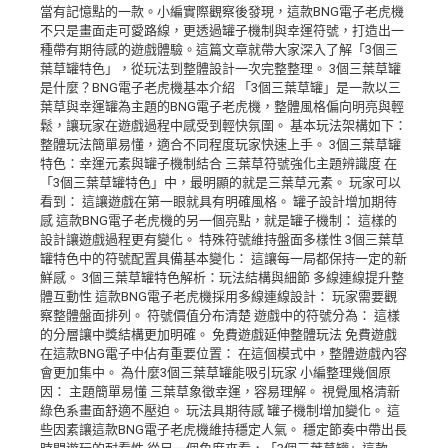
當有記憶點的一款。小編實際觀察後發現，這款BNG電子老虎機
不只是畫面走可愛路線，更透過罐子機制與幸運符號，打造出一
種帶有期待感的遊戲體驗。這篇文章就帶大家深入了解「3個三
葉草罐特色」，從玩法到整體設計一次完整整理。 3個三葉草罐
是什麼？BNG電子老虎機基本介紹 「3個三葉草罐」是一款以三
葉草與幸運罐為主題的BNG電子老虎機，整體風格偏向明亮與輕
鬆，讓玩家在遊戲過程中感受到輕快氛圍。 基本玩法架構如下：
整體玩法簡單易懂，適合不同程度玩家快速上手。 3個三葉草罐
特色：幸運元素與罐子機制結合 三葉草符號強化主題辨識度 在
「3個三葉草罐特色」中，最明顯的就是三葉草元素。 玩家可以
看到： 這讓遊戲在第一眼就具有明確風格。 罐子設計增加期待
感 這款BNG電子老虎機的另一個亮點，就是罐子機制： 這樣的
設計讓遊戲過程更有變化。 特殊符號維持盤面多樣性 3個三葉草
罐特色中的符號配置具備基本變化： 這讓每一局都保持一定的新
鮮感。 3個三葉草罐特色解析：玩法結構與細節 多線連線提升整
體互動性 這款BNG電子老虎機採用多線連線設計： 玩家需要觀
察整體盤面排列。 符號價值分布清楚 遊戲中的符號分為： 這樣
的分層讓中獎結構更加明確。 免費遊戲延伸整體玩法 免費遊戲
在這款BNG電子中佔有重要位置： 在這個模式中，整體遊戲內容
會更加集中。 為什麼3個三葉草罐能吸引玩家 小編整理幾個原
因： 主題簡單易懂 三葉草象徵幸運，容易理解。 視覺風格清新
綠色系畫面舒適不壓迫。 玩法具期待感 罐子機制增加變化。 這
些因素讓這款BNG電子老虎機維持穩定人氣。 穩定節奏中帶出長