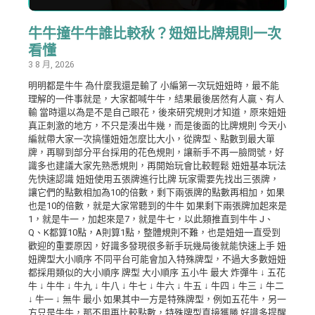
牛牛撞牛牛誰比較秋？妞妞比牌規則一次
看懂
3 8 月, 2026
明明都是牛牛 為什麼我還是輸了 小編第一次玩妞妞時，最不能
理解的一件事就是，大家都喊牛牛，結果最後居然有人贏、有人
輸 當時還以為是不是自己眼花，後來研究規則才知道，原來妞妞
真正刺激的地方，不只是湊出牛幾，而是後面的比牌規則 今天小
編就帶大家一次搞懂妞妞怎麼比大小，從牌型、點數到最大單
牌，再聊到部分平台採用的花色規則，讓新手不再一臉問號，好
識多也建議大家先熟悉規則，再開始玩會比較輕鬆 妞妞基本玩法
先快速認識 妞妞使用五張牌進行比牌 玩家需要先找出三張牌，
讓它們的點數相加為10的倍數，剩下兩張牌的點數再相加，如果
也是10的倍數，就是大家常聽到的牛牛 如果剩下兩張牌加起來是
1，就是牛一，加起來是7，就是牛七，以此類推直到牛牛 J、
Q、K都算10點，A則算1點，整體規則不難，也是妞妞一直受到
歡迎的重要原因，好識多發現很多新手玩幾局後就能快速上手 妞
妞牌型大小順序 不同平台可能會加入特殊牌型，不過大多數妞妞
都採用類似的大小順序 牌型 大小順序 五小牛 最大 炸彈牛 ↓ 五花
牛 ↓ 牛牛 ↓ 牛九 ↓ 牛八 ↓ 牛七 ↓ 牛六 ↓ 牛五 ↓ 牛四 ↓ 牛三 ↓ 牛二
↓ 牛一 ↓ 無牛 最小 如果其中一方是特殊牌型，例如五花牛，另一
方只是牛牛，那不用再比較點數，特殊牌型直接獲勝 好識多提醒