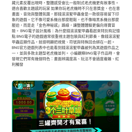
藏元素反覆出現時，整體感受會比一般制式老虎機更有故事性。
適合喜歡主題感的玩家 如果你玩老虎機時不只在意獎金，也在意
畫面、音效與整體氛圍，那錢滾滾聖甲蟲會是一款很容易留下印
象的遊戲。它不像可愛系機台那麼輕鬆，也不像暗黑系機台那麼
壓迫，而是走「金色神秘感」路線，讓整體體驗更偏向尋寶冒
險。 BNG電子設計風格｜為什麼錢滾滾聖甲蟲看起來特別有記憶
點 BNG電子的遊戲通常很重視主題包裝與紅利節奏，像錢滾滾聖
甲蟲這類作品，就很明顯把視覺、符號與特殊回合綁在一起。
BNG官方遊戲列表中也能看到錢滾滾聖甲蟲被列為其遊戲作品之
一，並與多款主題型老虎機並列。 小編觀察BNG電子作品時，會
發現它們常有幾個特色：畫面辨識度高、玩法不會過度複雜、紅
利觸發