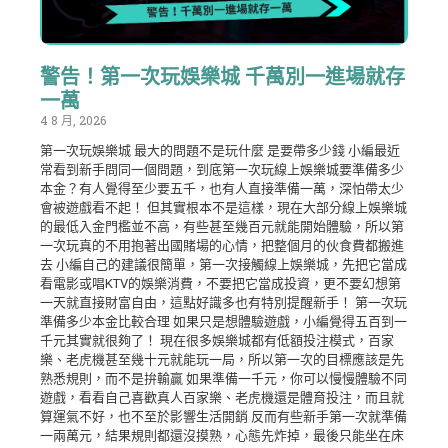
警告！第一次玩娛樂城 千萬別一進場就存
一萬
4 8 月, 2026
第一次玩娛樂城 最大的問題不是玩什麼 是要帶多少錢 小編最近
常看到新手問同一個問題，到底第一次玩線上娛樂城要準備多少
本金？有人覺得至少要五千，也有人直接準備一萬，深怕帶太少
會被遊戲看不起！ 但其實根本不是這樣，現在大部分線上娛樂城
的最低入金門檻並不高，有些甚至幾百元就能開始體驗，所以第
一次玩真的不用抱著出國賭場的心情，把整個月的伙食費都搬進
去 小編自己的建議很簡單，第一次接觸線上娛樂城，先把它當成
看電影或唱KTV的娛樂消費，不要把它當成投資，更不要幻想第
一天就直接財富自由，這點好識多也有特別提醒新手！ 第一次玩
準備多少本金比較合理 如果只是想體驗遊戲，小編覺得五百到一
千元其實就很夠了！ 現在很多娛樂城都有低額投注模式，百家
樂、老虎機甚至幾十元就能玩一局，所以第一次的目標應該是先
熟悉規則，而不是拚輸贏 如果準備一千元，你可以慢慢體驗不同
遊戲，看看自己喜歡真人百家樂、老虎機還是體育投注，而且就
算運氣不好，也不至於影響生活開銷 反而有些新手第一次就準備
一兩萬元，結果規則都還沒摸熟，心態先炸掉，最後只能坐在床