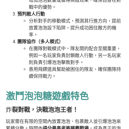
增加泡泡數量或獲得無敵效果，確保自身在對
戰中的優勢。
預判敵人行動
分析對手的移動模式，預測其行進方向，提前
放置泡泡設下陷阱，提升成功困住敵方的機
率。
團隊協作（多人模式）
在團隊對戰模式中，隊友間的配合至關重要，
例如一名玩家負責封鎖敵人行動，另一名玩家
則負責引爆泡泡擊敗對手。
善用飛鏢道具幫助被困住的隊友，確保團隊持
續保持戰力。
激鬥泡泡糖遊戲特色
炸
裂對戰，決戰泡泡王者！
玩家需在有限的空間內放置泡泡、包裹敵人並引爆泡泡來
累積分數。時間內
得分最高者將稱霸戰場
，成為真正的泡