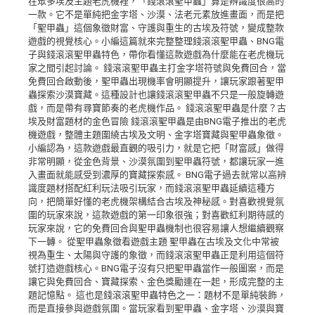
在眾多埃及主題老虎機裡，「錢滾滾聖甲蟲」算是辨識度很高的
一款。它不是單純把金字塔、沙漠、法老元素放進畫面，而是把
「聖甲蟲」這個象徵財富、守護與重生的古埃及符號，變成整款
遊戲的視覺核心。小編這篇就來完整整理錢滾滾聖甲蟲、BNG電
子與錢滾滾聖甲蟲特色，帶你看懂這款遊戲為什麼能在老虎機玩
家之間引起討論。 錢滾滾聖甲蟲主打金字塔符號與免費回合，當
免費回合啟動後，聖甲蟲出現機率會明顯提升，讓玩家跟著聖甲
蟲探索沙漠寶藏。這種設計也讓錢滾滾聖甲蟲不只是一般旋轉遊
戲，而是帶有尋寶節奏的老虎機作品。 錢滾滾聖甲蟲是什麼？古
埃及財富題材的金色冒險 錢滾滾聖甲蟲是由BNG電子推出的老虎
機遊戲，整體主題圍繞古埃及文明、金字塔寶藏與聖甲蟲象徵。
小編認為，這款遊戲最直觀的吸引力，就是它把「財富感」做得
非常明顯，從金色背景、沙漠氛圍到聖甲蟲符號，都讓玩家一進
入畫面就能感受到濃厚的寶藏探索感。 BNG電子過去就常以高辨
識度題材搭配紅利玩法吸引玩家，而錢滾滾聖甲蟲延續這種方
向，把簡單好懂的老虎機架構結合古埃及神秘感。對喜歡視覺氛
圍的玩家來說，這款遊戲的第一印象很強；對喜歡紅利期待感的
玩家來說，它的免費回合與聖甲蟲機制也很容易讓人想繼續觀察
下一轉。 從聖甲蟲象徵看遊戲主題 聖甲蟲在古埃及文化中常被
視為重生、太陽與守護的象徵，而錢滾滾聖甲蟲正是利用這個符
號打造遊戲核心。BNG電子沒有只把聖甲蟲當作一般圖案，而是
讓它與免費回合、寶藏探索、金色獎勵連在一起，形成完整的主
題記憶點。 這也是錢滾滾聖甲蟲特色之一：題材不是單純裝飾，
而是直接參與遊戲氛圍。當玩家看到聖甲蟲、金字塔、沙漠與寶