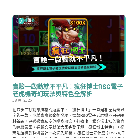
實驗一啟動就不平凡！瘋狂博士RSG電子
老虎機奇幻玩法與特色全解析
1 8 月, 2026
在眾多主打創意風格的遊戲中，「瘋狂博士」一直是相當有辨識
度的一款。小編實際觀察後發現，這款RSG電子老虎機不只是題
材新穎，更透過實驗室與變身概念，打造出一種充滿未知與驚喜
的遊戲氛圍。這篇文章就帶大家完整了解「瘋狂博士特色」，從
玩法結構到整體設計一次深入解析。 瘋狂博士是什麼？RSG電子