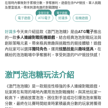
在限時內擊敗對手累積分數，爭奪勝利。遊戲包含PVP競技、單人挑戰
及豐富道具，帶來刺激有趣的對戰體驗。
全部文章
電子遊戲
電子遊戲
ATG電子
好識多
街機遊戲
好識多
今天來介紹這款《激鬥泡泡糖》是由
ATG電子
推出
的一款
多人連線對戰街機遊戲
，結合經典泡泡對戰玩法與
創新策略元素，帶來極具樂趣與挑戰性的競技體驗！遊戲
內玩家可以選擇
獨特角色
，運用
炫酷技能
與
趣味道具
，在
繽紛的泡泡戰場中爭奪勝利，享受刺激的PVP競技快感！
激鬥泡泡糖玩法介紹
《激鬥泡泡糖》是一款競技性極強的多人連線對戰遊戲，
玩家將在有限的場地內運用泡泡對戰機制，與其他玩家一
較高下。通過放置泡泡、困住對手並成功引爆泡泡來獲取
分數，最終在比賽時間結束時累積最高分數的玩家將獲得