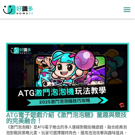
ATG電子遊戲介紹《激鬥泡泡糖》童趣與競技
的完美融合！
《激鬥泡泡糖》是ATG電子推出的多人連線對戰街機遊戲，融合經典泡
泡對戰與策略元素。玩家可選擇獨特角色，運用泡泡攻擊與趣味道具，