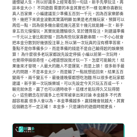
邊懷疑人生，所以好識多上經常看到一句話，新手先學玩法，再
談本金大小！ 不同遊戲 需要的本金其實也不一樣 如果你喜歡玩
真人百家樂，小編建議至少準備五百到一千元，因為百家樂節奏
快，幾把下來資金波動其實滿明顯 如果是老虎機玩家，預算可以
再低一點，因為很多機台最低幾元甚至十幾元就能轉一次，新手
拿五百元慢慢玩，其實就能體驗很久 至於體育投注，則建議準備
一千元以上會比較舒服，因為有些玩家喜歡串關，一不小心就會
把本金分散到好幾張投注單上 所以第一次玩真的沒有標準答案，
重點不是你準備多少，而是準備的錢是不是自己輸得起的娛樂預
算！ 為什麼很多老玩家都說先設定停損 小編以前第一次玩時，
也覺得停損很奇怪，心裡還想說我才玩一下，怎麼可能輸光！ 結
果後來才發現，人最大的敵人不是運氣，而是上頭！ 很多新手最
大的問題，不是本金太少，而是輸了一點就想追回來，結果五百
變兩千，兩千變五千，最後連晚餐都想吃泡麵 所以很多老玩家都
建議，新手第一次玩娛樂城，可以先設定今天只玩五百或一千，
輸完就休息，贏了也可以適時收手，這樣才能玩得久又玩得開
心，這些觀念在好識多上也常常被拿出來討論 本金越多 不代表
越容易贏 很多人會以為，本金準備越多，贏錢機會就越大，其實
這個觀念不一定正確！ 本金多，只是讓你的遊戲時間更長，