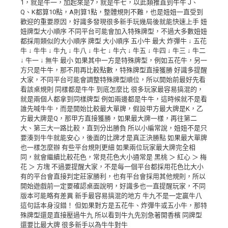
1，就是牛一，加起來是7，就是牛七，以此類推直到牛牛 J、
Q、K都算10點，A則算1點，整體規則不難，也是妞妞一直受到
歡迎的重要原因，好識多發現很多新手玩幾局後就能快速上手 妞
妞牌型大小順序 不同平台可能會加入特殊牌型，不過大多數妞妞
都採用類似的大小順序 牌型 大小順序 五小牛 最大 炸彈牛 ↓ 五花
牛 ↓ 牛牛 ↓ 牛九 ↓ 牛八 ↓ 牛七 ↓ 牛六 ↓ 牛五 ↓ 牛四 ↓ 牛三 ↓ 牛二
↓ 牛一 ↓ 無牛 最小 如果其中一方是特殊牌型，例如五花牛，另一
方只是牛牛，那不用再比較點數，特殊牌型直接獲勝 好識多提醒
大家，不同平台可能會調整特殊牌型順位，所以開始前最好先看
看該桌規則 同樣都是牛牛 到底怎麼比 很多玩家最容易搞混的，
就是兩個人都拿到同樣牌型 例如兩邊都是牛牛，這時候就不是看
誰先喊牛牛，而是開始比較最大單牌，假設甲方最大牌是K，乙
方最大牌是Q，那甲方直接獲勝，如果最大牌一樣，再往第二
大、第三大一路比較，直到分出勝負 所以小編常說，妞妞不是只
要湊到牛牛就能安心，後面的比牌才是真正決勝點 如果最大單牌
也一樣怎麼辦 有些平台規則更細 如果兩位玩家最大牌完全相
同，就會繼續比較花色，常見花色大小通常是 黑桃 ＞ 紅心 ＞ 梅
花 ＞ 方塊 不過要提醒大家，不是每一個平台都採用花色比大小
有的平台會直接判定莊家勝利，也有平台會採用其他規則，所以
開始遊戲前一定要確認桌面說明，好識多也一直提醒玩家，不同
版本可能略有差異 新手最容易搞混的地方 牛九不是一定贏牛八
這句話本身沒錯！ 但如果對方是五花牛、炸彈牛或五小牛，那特
殊牌型還是直接壓過牛九 所以看到牛九先別急著開香檳 同牌型
還要比最大牌 很多新手以為牛牛對牛