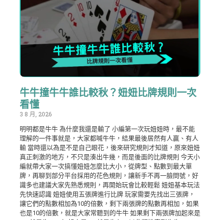
牛牛撞牛牛誰比較秋？妞妞比牌規則一次
看懂
3 8 月, 2026
明明都是牛牛 為什麼我還是輸了 小編第一次玩妞妞時，最不能
理解的一件事就是，大家都喊牛牛，結果最後居然有人贏、有人
輸 當時還以為是不是自己眼花，後來研究規則才知道，原來妞妞
真正刺激的地方，不只是湊出牛幾，而是後面的比牌規則 今天小
編就帶大家一次搞懂妞妞怎麼比大小，從牌型、點數到最大單
牌，再聊到部分平台採用的花色規則，讓新手不再一臉問號，好
識多也建議大家先熟悉規則，再開始玩會比較輕鬆 妞妞基本玩法
先快速認識 妞妞使用五張牌進行比牌 玩家需要先找出三張牌，
讓它們的點數相加為10的倍數，剩下兩張牌的點數再相加，如果
也是10的倍數，就是大家常聽到的牛牛 如果剩下兩張牌加起來是