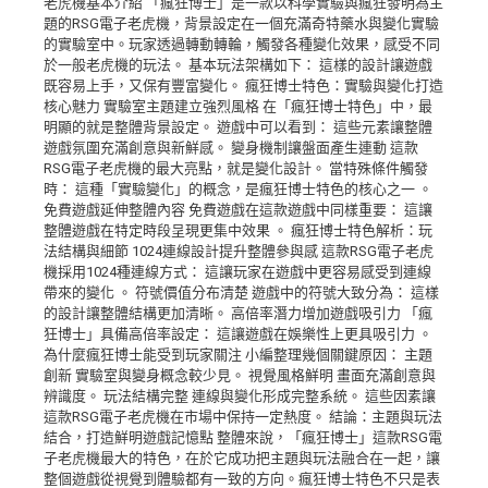
老虎機基本介紹 「瘋狂博士」是一款以科學實驗與瘋狂發明為主
題的RSG電子老虎機，背景設定在一個充滿奇特藥水與變化實驗
的實驗室中。玩家透過轉動轉輪，觸發各種變化效果，感受不同
於一般老虎機的玩法。 基本玩法架構如下： 這樣的設計讓遊戲
既容易上手，又保有豐富變化。 瘋狂博士特色：實驗與變化打造
核心魅力 實驗室主題建立強烈風格 在「瘋狂博士特色」中，最
明顯的就是整體背景設定。 遊戲中可以看到： 這些元素讓整體
遊戲氛圍充滿創意與新鮮感。 變身機制讓盤面產生連動 這款
RSG電子老虎機的最大亮點，就是變化設計。 當特殊條件觸發
時： 這種「實驗變化」的概念，是瘋狂博士特色的核心之一 。
免費遊戲延伸整體內容 免費遊戲在這款遊戲中同樣重要： 這讓
整體遊戲在特定時段呈現更集中效果 。 瘋狂博士特色解析：玩
法結構與細節 1024連線設計提升整體參與感 這款RSG電子老虎
機採用1024種連線方式： 這讓玩家在遊戲中更容易感受到連線
帶來的變化 。 符號價值分布清楚 遊戲中的符號大致分為： 這樣
的設計讓整體結構更加清晰。 高倍率潛力增加遊戲吸引力 「瘋
狂博士」具備高倍率設定： 這讓遊戲在娛樂性上更具吸引力 。
為什麼瘋狂博士能受到玩家關注 小編整理幾個關鍵原因： 主題
創新 實驗室與變身概念較少見。 視覺風格鮮明 畫面充滿創意與
辨識度。 玩法結構完整 連線與變化形成完整系統。 這些因素讓
這款RSG電子老虎機在市場中保持一定熱度。 結論：主題與玩法
結合，打造鮮明遊戲記憶點 整體來說，「瘋狂博士」這款RSG電
子老虎機最大的特色，在於它成功把主題與玩法融合在一起，讓
整個遊戲從視覺到體驗都有一致的方向。瘋狂博士特色不只是表