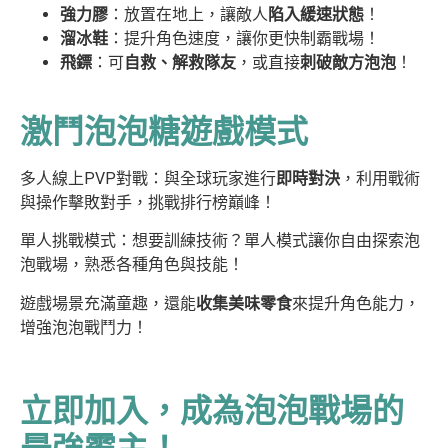
強力膠
：放置在地上，讓敵人
陷入緩速狀態
！
溜冰鞋
：提升角色速度，讓你更快制霸戰場！
飛鏢
：可
自救、解救隊友
，或直接
刺破敵方泡泡
！
激鬥泡泡糖遊戲模式
多人線上PVP對戰：與全球玩家進行
即時對決
，利用戰術
與操作擊敗對手，挑戰排行榜巔峰！
單人挑戰模式：想要訓練技術？單人模式讓你自由探索泡
泡戰場，熟悉各種角色與技能！
遊戲場景充滿童趣，還能
收集美味零食
來提升角色能力，
增強泡泡戰鬥力！
立即加入，成為泡泡戰場的