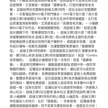
極致。小編實測與整理資料後發現，這款遊戲不只是撲克牌主題
這麼簡單，它其實是一款圍繞「連擊倍率」打造的爆發型老虎
機。 這篇就帶你完整解析超級王牌2特色，從玩法設計到整體節
奏，一次看懂這款RSG電子熱門機台。 RSG電子是什麼？為什麼
超級王牌2會被關注 RSG電子 近年在亞洲市場快速崛起，主打高
品質畫面與創新機制，尤其擅長設計「高爆發老虎機」。 小編觀
察RSG電子的作品，有幾個關鍵特點： 而超級王牌2，就是這種
設計邏輯下的「節奏爆發型代表」。 超級王牌2是什麼？撲克牌
與連擊機制的結合 超級王牌2是一款以撲克牌為主題的老虎機，
將經典紙牌元素融合到現代電子機制中。 遊戲基本架構： 這樣
的設計讓每一局都充滿變數，也讓整體節奏更偏向「連續爆發
型」。 超級王牌2特色解析｜這款遊戲真正強的地方 連擊倍率系
統，爆分核心來源 超級王牌2特色最關鍵的設計，就是「Combo
倍率機制」： 這種設計讓爆發不是一次性的，而是「連續堆
疊」。 黃金撲克牌轉Wild，讓盤面越來越強 遊戲中有一個非常
關鍵的機制： 這種設計會讓盤面逐步強化，讓玩家可以感受到
「越玩越順」的節奏。 免費遊戲倍率直接翻倍 當進入免費遊戲
後，整體倍率直接升級： 這也是超級王牌2老虎機最容易出現爆
發的階段。 購買免費遊戲，加速進入高倍率區 和多數RSG電子
遊戲一樣，這款也提供： 這讓玩家可以跳過等待階段，快速進入
核心玩法。 超級王牌2玩法整理 基本玩法 重要符號說明 爆分來
源 小編觀察｜超級王牌2特色的核心價值 小編認為，超級王牌2
特色最迷人的地方，在於「連鎖感」。 你會發現： 這種循環會
讓整個遊戲越來越順，而不是單次爆發就結束。 遊戲定位分析｜