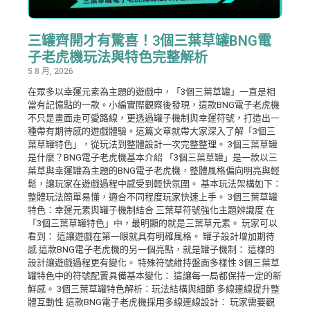
三罐齊開才有驚喜！3個三葉草罐BNG電
子老虎機玩法與特色完整解析
5 8 月, 2026
在眾多以幸運元素為主題的遊戲中，「3個三葉草罐」一直是相
當有記憶點的一款。小編實際觀察後發現，這款BNG電子老虎機
不只是畫面走可愛路線，更透過罐子機制與幸運符號，打造出一
種帶有期待感的遊戲體驗。這篇文章就帶大家深入了解「3個三
葉草罐特色」，從玩法到整體設計一次完整整理。 3個三葉草罐
是什麼？BNG電子老虎機基本介紹 「3個三葉草罐」是一款以三
葉草與幸運罐為主題的BNG電子老虎機，整體風格偏向明亮與輕
鬆，讓玩家在遊戲過程中感受到輕快氛圍。 基本玩法架構如下：
整體玩法簡單易懂，適合不同程度玩家快速上手。 3個三葉草罐
特色：幸運元素與罐子機制結合 三葉草符號強化主題辨識度 在
「3個三葉草罐特色」中，最明顯的就是三葉草元素。 玩家可以
看到： 這讓遊戲在第一眼就具有明確風格。 罐子設計增加期待
感 這款BNG電子老虎機的另一個亮點，就是罐子機制： 這樣的
設計讓遊戲過程更有變化。 特殊符號維持盤面多樣性 3個三葉草
罐特色中的符號配置具備基本變化： 這讓每一局都保持一定的新
鮮感。 3個三葉草罐特色解析：玩法結構與細節 多線連線提升整
體互動性 這款BNG電子老虎機採用多線連線設計： 玩家需要觀