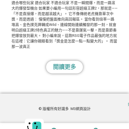
適合哪些玩家 適合玩家 不適合玩家 不是一瞬間爆，而是一路滾
大的爆發型機台 如果要小編用一句話形容超級王牌2，那就是——
「不是直接爆，而是越滾越大」。 它不像傳統老虎機靠單次中
獎，而是透過： 慢慢把盤面推向高回報區。 當你看到倍率一路
堆高、金色撲克牌轉成Wild、連線開始連續觸發的那一刻，就會
明白超級王牌2特色真正的魅力——不是靠運氣一擊，而是靠節奏
把爆發放到最大。 對小編來說，這款RSG電子作品最強的地方就
在這裡：它讓你親眼看到「獎金是怎麼一點一點變大的」。 而當
那一波真正
閱讀更多
© 版權所有
好識多
M3網頁設計