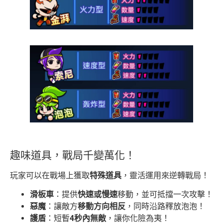
趣味道具，戰局千變萬化！
玩家可以在戰場上獲取
特殊道具
，靈活運用來逆轉戰局！
滑板車
：提供
快速或慢速
移動，並可抵擋一次攻擊！
惡魔
：讓敵方
移動方向相反
，同時沿路釋放泡泡！
護盾
：短暫
4秒內無敵
，讓你化險為夷！