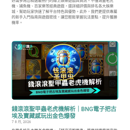
好識多為您精選最熱門的線上娛樂遊戲與資訊。不僅涵蓋老虎
機、捕魚機、百家樂等經典遊戲，還詳細評價與排名各大娛樂
城，幫助玩家快速了解平台特色與優勢。此外，我們更提供專屬
的新手入門指南與遊戲密技，讓您輕鬆掌握玩法要點，提升獲勝
機率。
錢滾滾聖甲蟲老虎機解析｜BNG電子把古
埃及寶藏感玩出金色爆發
7 8 月, 2026