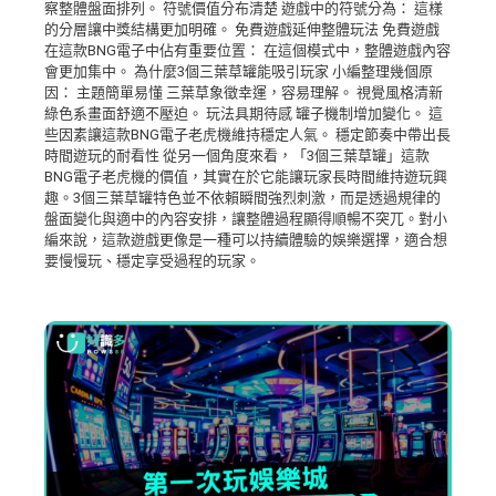
察整體盤面排列。 符號價值分布清楚 遊戲中的符號分為： 這樣
的分層讓中獎結構更加明確。 免費遊戲延伸整體玩法 免費遊戲
在這款BNG電子中佔有重要位置： 在這個模式中，整體遊戲內容
會更加集中。 為什麼3個三葉草罐能吸引玩家 小編整理幾個原
因： 主題簡單易懂 三葉草象徵幸運，容易理解。 視覺風格清新
綠色系畫面舒適不壓迫。 玩法具期待感 罐子機制增加變化。 這
些因素讓這款BNG電子老虎機維持穩定人氣。 穩定節奏中帶出長
時間遊玩的耐看性 從另一個角度來看，「3個三葉草罐」這款
BNG電子老虎機的價值，其實在於它能讓玩家長時間維持遊玩興
趣。3個三葉草罐特色並不依賴瞬間強烈刺激，而是透過規律的
盤面變化與適中的內容安排，讓整體過程顯得順暢不突兀。對小
編來說，這款遊戲更像是一種可以持續體驗的娛樂選擇，適合想
要慢慢玩、穩定享受過程的玩家。