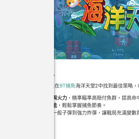
簡單上手，策略樂趣兼具
無論是新手或老手，都能在
BT捕魚
海洋天堂2中找到最佳策略，
靈活調整射擊角度與火力
，精準瞄準高賠付魚群，提高命
鎖定與自動發炮功能
，輕鬆掌握捕魚節奏。
多種武器系統
，從一般子彈到強力炸彈，讓戰局充滿變數