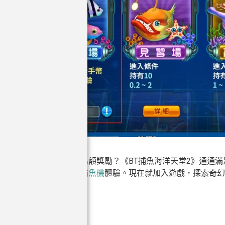
想要輕鬆娛樂還是挑戰高額獎勵？《BT捕魚海洋天堂2》通通
額獎勵，帶來最刺激的
捕魚機
體驗。現在就加入遊戲，探索奇幻