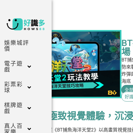
B
娛樂城評
價
場
BT
電子遊
勢來
戲
炸彈
海底
彩票彩
球
全
好
棋牌遊
戲
海洋天堂2-極致視覺體驗，沉
真人百
好識多
小編今天要來介紹《BT捕魚海洋天堂2》以高畫質視覺
家樂