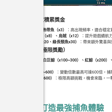
中低賠付魚類-穩定積累獎金
粉紅小魚（x2）、熱帶魚（x3）
：高出現頻率，適合穩定
海星（x4）、海龜（x8）、烏賊（x12）
：提升遊戲續航
特殊魚類（燈籠魚x20、綠長頸魚x30）
：帶來額外驚喜與
高賠付魚類（挑戰極限獎勵）
藍鯨（x100）、銀白巨鯨（x100~300）、紅鯨（x200）
回報！
七彩霸王鯨（x300~600）
：變動倍數最高可達600倍，
河豚氣球（x500~5600）
：極限高額挑戰，機會來臨，一
強大技能，打造最強捕魚體驗