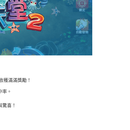
收穫滿滿獎勵！
中率。
與驚喜！