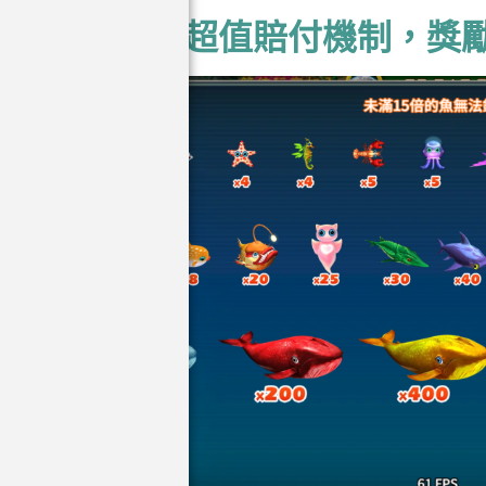
海洋天堂2 -超值賠付機制，獎