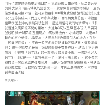
同時也讓整體遊戲更流暢自然。 免費遊戲自由選擇，玩法更有參
與感 大過年3最有特色的設計之一，就是免費遊戲選擇機制： 最高
倍數甚至可達72倍，並可累積最多100場免費遊戲 這種設計讓玩家
不只是等待結果，而是可以參與決策。 百搭與免費符號，帶動整
體爆發 遊戲中的關鍵符號包括： 當這兩種符號同時活躍時，往往
就是進入高回報區間的開始。 大過年3玩法整理 基本玩法 重要符
號說明 獎金與回報 整體屬於中高波動機台。 小編觀察｜大過年3
特色的核心價值 小編認為，大過年3特色最吸引人的地方，在於
「節奏選擇權」。 不像一般老虎機只能被動等待結果，這款遊戲
把： 這些選擇交給玩家，讓整體體驗更有參與感。 結論｜不是最
刺激，但最有「過年感」的一款機台 如果要小編用一句話形容大
過年3，那就是——「氣氛先贏一半，爆分再補上來」。 它不像某
些機台一開始就給你強烈刺激，而是用節慶氛圍慢慢鋪陳，等到免
費遊戲啟動、倍數開始放大的那一刻，才真正展現實力。 當你看
到畫面滿滿紅
閱讀更多 »