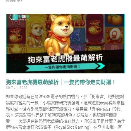
閱讀更多 »
狗來富老虎機最萌解析｜一隻狗帶你走向財運！
30 7 月, 2026
如果你最近有在關注RSG電子的熱門機台，那「狗來富」絕對是討
論度相當高的一款。小編實際研究後發現，這款遊戲表面看起來輕
鬆可愛，但內部機制卻相當有爆發力，是典型「外萌內猛」的代
表。 這篇就帶你完整了解狗來富特色，從玩法、系統到整體節
奏，一次掌握這款熱門老虎機的核心魅力。 RSG電子是什麼？為什
麼狗來富會爆紅 RSG電子（Royal Slot Gaming）在亞洲市場一直