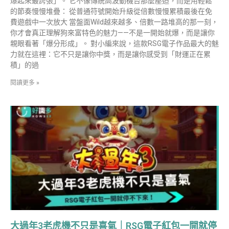
爆起來最誇張」。 它不像傳統高波動機台那麼壓迫，而是用輕鬆
的節奏慢慢堆疊： 從普通符號開始升級從倍數慢慢累積最後在免
費遊戲中一次放大 當盤面Wild越來越多、倍數一路堆高的那一刻，
你才會真正理解狗來富特色的魅力——不是一開始就爆，而是讓你
親眼看著「爆分形成」。 對小編來說，這款RSG電子作品最大的魅
力就在這裡：它不只是讓你中獎，而是讓你感受到「財運正在累
積」的過
閱讀更多 »
大過年3老虎機不只是喜氣｜RSG電子紅包一開就停