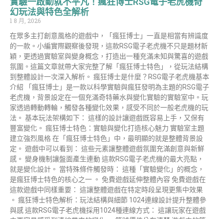
實驗一啟動就不平凡！瘋狂博士RSG電子老虎機奇
幻玩法與特色全解析
1 8 月, 2026
在眾多主打創意風格的遊戲中，「瘋狂博士」一直是相當有辨識度
的一款。小編實際觀察後發現，這款RSG電子老虎機不只是題材新
穎，更透過實驗室與變身概念，打造出一種充滿未知與驚喜的遊戲
氛圍。這篇文章就帶大家完整了解「瘋狂博士特色」，從玩法結構
到整體設計一次深入解析。 瘋狂博士是什麼？RSG電子老虎機基本
介紹 「瘋狂博士」是一款以科學實驗與瘋狂發明為主題的RSG電子
老虎機，背景設定在一個充滿奇特藥水與變化實驗的實驗室中。玩
家透過轉動轉輪，觸發各種變化效果，感受不同於一般老虎機的玩
法。 基本玩法架構如下： 這樣的設計讓遊戲既容易上手，又保有
豐富變化。 瘋狂博士特色：實驗與變化打造核心魅力 實驗室主題
建立強烈風格 在「瘋狂博士特色」中，最明顯的就是整體背景設
定。 遊戲中可以看到： 這些元素讓整體遊戲氛圍充滿創意與新鮮
感。 變身機制讓盤面產生連動 這款RSG電子老虎機的最大亮點，
就是變化設計。 當特殊條件觸發時： 這種「實驗變化」的概念，
是瘋狂博士特色的核心之一 。 免費遊戲延伸整體內容 免費遊戲在
這款遊戲中同樣重要： 這讓整體遊戲在特定時段呈現更集中效果
。 瘋狂博士特色解析：玩法結構與細節 1024連線設計提升整體參
與感 這款RSG電子老虎機採用1024種連線方式： 這讓玩家在遊戲