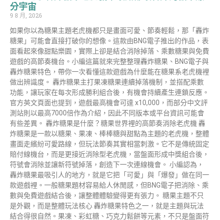
分宇宙
9 8 月, 2026
如果你以為糖果主題老虎機都只是畫面可愛、節奏輕鬆，那「轟炸
糖果」可能會直接打破你的想像。這款由BNG電子推出的作品，表
面看起來像甜點樂園，實際上卻是結合消除掉落、乘數糖果與免費
遊戲的高節奏機台。小編這篇就來完整整理轟炸糖果、BNG電子與
轟炸糖果特色，帶你一次看懂這款遊戲為什麼能在糖果系老虎機裡
做出辨識度。 轟炸糖果主打果凍糖果連續掉落機制，並搭配乘數
功能，讓玩家在每次形成勝利組合後，有機會持續產生連鎖反應。
官方英文頁面也提到，遊戲最高機會可達 x10,000，而部分中文評
測站則以最高7000倍作為介紹，因此不同版本或平台資訊可能會
有些差異。 轟炸糖果是什麼？糖果世界裡的高節奏消除老虎機 轟
炸糖果是一款以糖果、果凍、棒棒糖與甜點為主題的老虎機，整體
畫面走繽紛可愛路線，但玩法節奏其實相當刺激。它不是傳統固定
賠付線機台，而是更接近消除型老虎機，當盤面形成中獎組合後，
符號會消除並讓新符號掉落，創造下一次連線機會。 小編認為，
轟炸糖果最吸引人的地方，就是它把「可愛」與「爆發」做在同一
款遊戲裡。一般糖果題材容易給人休閒感，但BNG電子把消除、乘
數與免費遊戲結合後，讓整體體驗變得更有張力。 糖果主題不只
是外觀，而是整體玩法核心 轟炸糖果特色之一，就是主題與玩法
結合得很自然。果凍、彩虹糖、巧克力鬆餅等元素，不只是盤面符