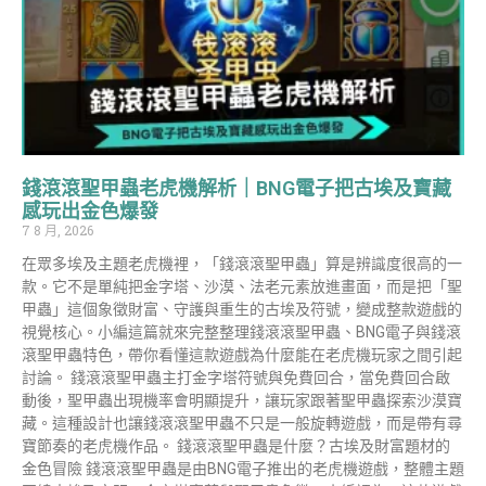
錢滾滾聖甲蟲老虎機解析｜BNG電子把古埃及寶藏
感玩出金色爆發
7 8 月, 2026
在眾多埃及主題老虎機裡，「錢滾滾聖甲蟲」算是辨識度很高的一
款。它不是單純把金字塔、沙漠、法老元素放進畫面，而是把「聖
甲蟲」這個象徵財富、守護與重生的古埃及符號，變成整款遊戲的
視覺核心。小編這篇就來完整整理錢滾滾聖甲蟲、BNG電子與錢滾
滾聖甲蟲特色，帶你看懂這款遊戲為什麼能在老虎機玩家之間引起
討論。 錢滾滾聖甲蟲主打金字塔符號與免費回合，當免費回合啟
動後，聖甲蟲出現機率會明顯提升，讓玩家跟著聖甲蟲探索沙漠寶
藏。這種設計也讓錢滾滾聖甲蟲不只是一般旋轉遊戲，而是帶有尋
寶節奏的老虎機作品。 錢滾滾聖甲蟲是什麼？古埃及財富題材的
金色冒險 錢滾滾聖甲蟲是由BNG電子推出的老虎機遊戲，整體主題