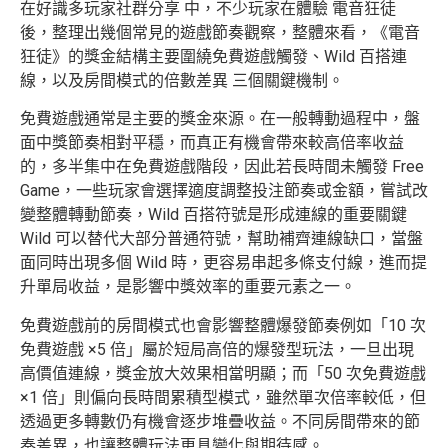
在好識多玩家社群分享 中，不少玩家在體驗 電音狂徒
後，整理出幾個常見的遊戲節奏觀察，整體來看，《電音
狂徒》的獎金結構主要圍繞免費遊戲觸發、Wild 百搭連
線，以及房間模式的倍數差異 三個關鍵機制。
免費遊戲通常是主要的獎金來源。在一般轉動過程中，盤
面中獎節奏相對平穩，而真正有機會帶來較高倍率收益
的，多半集中在免費遊戲階段，因此若長時間未觸發 Free
Game，一些玩家會選擇適度調整投注節奏或金額，嘗試改
變整體轉動節奏，Wild 百搭符號是形成連線的重要關鍵
Wild 可以替代大部分普通符號，幫助補齊連線缺口，當盤
面同時出現多個 Wild 時，更容易串起多條支付線，進而提
升單局收益，是影響中獎效率的重要元素之一。
免費遊戲前的房間模式也會影響整體爆發節奏例如「10 次
免費遊戲 ×5 倍」屬於短局高倍的爆發型玩法，一旦出現
高價值連線，獎金放大效果相當明顯；而「50 次免費遊戲
×1 倍」則偏向長時間累積型模式，雖然單次倍率較低，但
透過更多轉數仍有機會逐步堆疊收益。不同房間帶來的節
奏差異，也讓整體玩法更具變化與期待感。