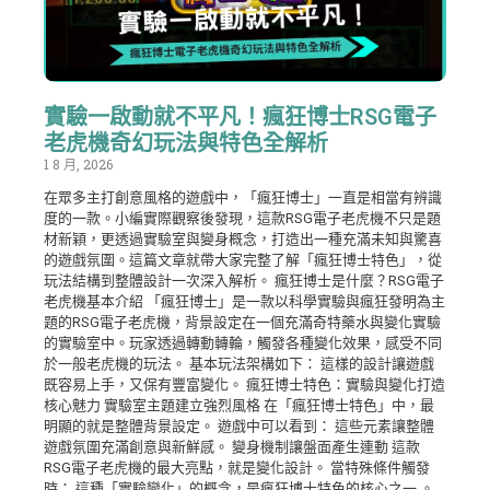
實驗一啟動就不平凡！瘋狂博士RSG電子
老虎機奇幻玩法與特色全解析
1 8 月, 2026
在眾多主打創意風格的遊戲中，「瘋狂博士」一直是相當有辨識
度的一款。小編實際觀察後發現，這款RSG電子老虎機不只是題
材新穎，更透過實驗室與變身概念，打造出一種充滿未知與驚喜
的遊戲氛圍。這篇文章就帶大家完整了解「瘋狂博士特色」，從
玩法結構到整體設計一次深入解析。 瘋狂博士是什麼？RSG電子
老虎機基本介紹 「瘋狂博士」是一款以科學實驗與瘋狂發明為主
題的RSG電子老虎機，背景設定在一個充滿奇特藥水與變化實驗
的實驗室中。玩家透過轉動轉輪，觸發各種變化效果，感受不同
於一般老虎機的玩法。 基本玩法架構如下： 這樣的設計讓遊戲
既容易上手，又保有豐富變化。 瘋狂博士特色：實驗與變化打造
核心魅力 實驗室主題建立強烈風格 在「瘋狂博士特色」中，最
明顯的就是整體背景設定。 遊戲中可以看到： 這些元素讓整體
遊戲氛圍充滿創意與新鮮感。 變身機制讓盤面產生連動 這款
RSG電子老虎機的最大亮點，就是變化設計。 當特殊條件觸發
時： 這種「實驗變化」的概念，是瘋狂博士特色的核心之一 。