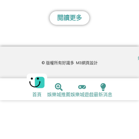
閱讀更多
© 版權所有
好識多
M3網頁設計
首頁
娛樂城推薦
娛樂城遊戲
最新消息