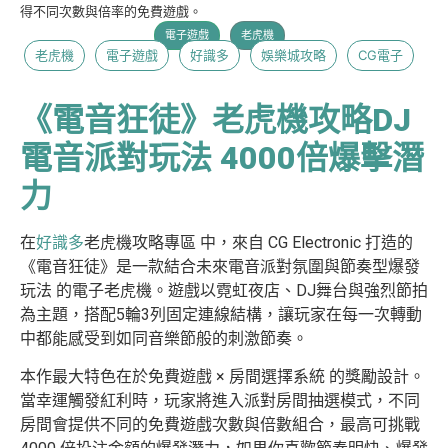
得不同次數與倍率的免費遊戲。
電子遊戲
老虎機
老虎機
電子遊戲
好識多
娛樂城攻略
CG電子
《電音狂徒》老虎機攻略DJ
電音派對玩法 4000倍爆擊潛
力
在
好識多
老虎機攻略專區 中，來自 CG Electronic 打造的
《電音狂徒》是一款結合未來電音派對氛圍與節奏型爆發
玩法 的電子老虎機。遊戲以霓虹夜店、DJ舞台與強烈節拍
為主題，搭配5輪3列固定連線結構，讓玩家在每一次轉動
中都能感受到如同音樂節般的刺激節奏。
本作最大特色在於免費遊戲 × 房間選擇系統 的獎勵設計。
當幸運觸發紅利時，玩家將進入派對房間抽選模式，不同
房間會提供不同的免費遊戲次數與倍數組合，最高可挑戰