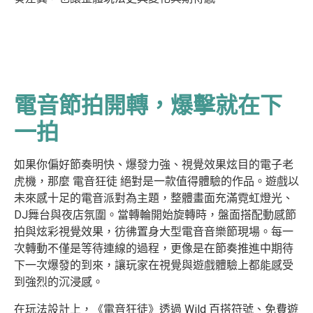
電音節拍開轉，爆擊就在下
一拍
如果你偏好節奏明快、爆發力強、視覺效果炫目的電子老
虎機，那麼 電音狂徒 絕對是一款值得體驗的作品。遊戲以
未來感十足的電音派對為主題，整體畫面充滿霓虹燈光、
DJ舞台與夜店氛圍。當轉輪開始旋轉時，盤面搭配動感節
拍與炫彩視覺效果，彷彿置身大型電音音樂節現場。每一
次轉動不僅是等待連線的過程，更像是在節奏推進中期待
下一次爆發的到來，讓玩家在視覺與遊戲體驗上都能感受
到強烈的沉浸感。
在玩法設計上，《電音狂徒》透過 Wild 百搭符號、免費遊