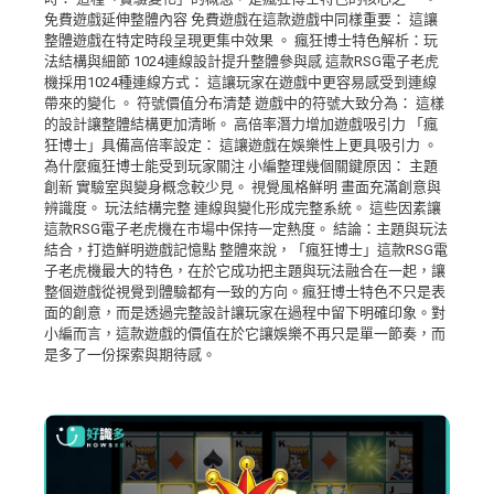
免費遊戲延伸整體內容 免費遊戲在這款遊戲中同樣重要： 這讓
整體遊戲在特定時段呈現更集中效果 。 瘋狂博士特色解析：玩
法結構與細節 1024連線設計提升整體參與感 這款RSG電子老虎
機採用1024種連線方式： 這讓玩家在遊戲中更容易感受到連線
帶來的變化 。 符號價值分布清楚 遊戲中的符號大致分為： 這樣
的設計讓整體結構更加清晰。 高倍率潛力增加遊戲吸引力 「瘋
狂博士」具備高倍率設定： 這讓遊戲在娛樂性上更具吸引力 。
為什麼瘋狂博士能受到玩家關注 小編整理幾個關鍵原因： 主題
創新 實驗室與變身概念較少見。 視覺風格鮮明 畫面充滿創意與
辨識度。 玩法結構完整 連線與變化形成完整系統。 這些因素讓
這款RSG電子老虎機在市場中保持一定熱度。 結論：主題與玩法
結合，打造鮮明遊戲記憶點 整體來說，「瘋狂博士」這款RSG電
子老虎機最大的特色，在於它成功把主題與玩法融合在一起，讓
整個遊戲從視覺到體驗都有一致的方向。瘋狂博士特色不只是表
面的創意，而是透過完整設計讓玩家在過程中留下明確印象。對
小編而言，這款遊戲的價值在於它讓娛樂不再只是單一節奏，而
是多了一份探索與期待感。