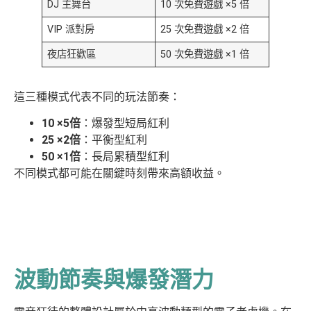
DJ 主舞台
10 次免費遊戲 ×5 倍
VIP 派對房
25 次免費遊戲 ×2 倍
夜店狂歡區
50 次免費遊戲 ×1 倍
這三種模式代表不同的玩法節奏：
10 ×5倍
：爆發型短局紅利
25 ×2倍
：平衡型紅利
50 ×1倍
：長局累積型紅利
不同模式都可能在關鍵時刻帶來高額收益。
波動節奏與爆發潛力