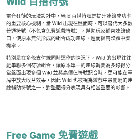
Wild 百搭符號
電音狂徒的玩法設計中，Wild 百搭符號是提升連線成功率
的重要核心機制。當 Wild 出現在盤面時，可以替代大多數
普通符號（不包含免費遊戲符號），幫助玩家補齊連線缺
口，使原本無法形成的組合成功連線，進而提高整體中獎
機率。
特別是在多條支付線同時運作的情況下，Wild 的出現往往
能串聯多個符號組合，讓原本單一的連線轉變為多線得分
當盤面出現多個 Wild 並與高價值符號配合時，更可能在單
局中放大收益效果，因此 Wild 也被視為遊戲中最關鍵的連
線輔助符號之一，對整體得分表現具有相當重要的影響。
Free Game 免費遊戲