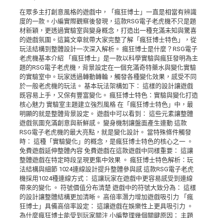
在眾多主打創意風格的遊戲中，「瘋狂博士」一直是相當有辨識
度的一款。小編實際觀察後發現，這款RSG電子老虎機不只是題
材新穎，更透過實驗室與變身概念，打造出一種充滿未知與驚喜
的遊戲氛圍。這篇文章就帶大家完整了解「瘋狂博士特色」，從
玩法結構到整體設計一次深入解析。 瘋狂博士是什麼？RSG電子
老虎機基本介紹 「瘋狂博士」是一款以科學實驗與瘋狂發明為主
題的RSG電子老虎機，背景設定在一個充滿奇特藥水與變化實驗
的實驗室中。玩家透過轉動轉輪，觸發各種變化效果，感受不同
於一般老虎機的玩法。 基本玩法架構如下： 這樣的設計讓遊戲
既容易上手，又保有豐富變化。 瘋狂博士特色：實驗與變化打造
核心魅力 實驗室主題建立強烈風格 在「瘋狂博士特色」中，最
明顯的就是整體背景設定。 遊戲中可以看到： 這些元素讓整體
遊戲氛圍充滿創意與新鮮感。 變身機制讓盤面產生連動 這款
RSG電子老虎機的最大亮點，就是變化設計。 當特殊條件觸發
時： 這種「實驗變化」的概念，是瘋狂博士特色的核心之一 。
免費遊戲延伸整體內容 免費遊戲在這款遊戲中同樣重要： 這讓
整體遊戲在特定時段呈現更集中效果 。 瘋狂博士特色解析：玩
法結構與細節 1024連線設計提升整體參與感 這款RSG電子老虎
機採用1024種連線方式： 這讓玩家在遊戲中更容易感受到連線
帶來的變化 。 符號價值分布清楚 遊戲中的符號大致分為： 這樣
的設計讓整體結構更加清晰。 高倍率潛力增加遊戲吸引力 「瘋
狂博士」具備高倍率設定： 這讓遊戲在娛樂性上更具吸引力 。
為什麼瘋狂博士能受到玩家關注 小編整理幾個關鍵原因： 主題