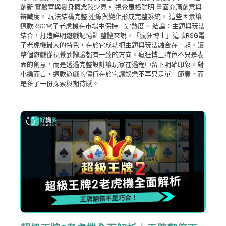
創新 實驗室與變身概念較少見。 視覺風格鮮明 畫面充滿創意與
辨識度。 玩法結構完整 連線與變化形成完整系統。 這些因素讓
這款RSG電子老虎機在市場中保持一定熱度。 結論：主題與玩法
結合，打造鮮明遊戲記憶點 整體來說，「瘋狂博士」這款RSG電
子老虎機最大的特色，在於它成功把主題與玩法融合在一起，讓
整個遊戲從視覺到體驗都有一致的方向。瘋狂博士特色不只是表
面的創意，而是透過完整設計讓玩家在過程中留下明確印象。對
小編而言，這款遊戲的價值在於它讓娛樂不再只是單一節奏，而
是多了一份探索與期待感。