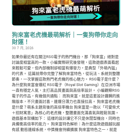
狗來富老虎機最萌解析｜一隻狗帶你走向
財運！
30 7 月, 2026
如果你最近有在關注RSG電子的熱門機台，那「狗來富」絕對是
討論度相當高的一款。小編實際研究後發現，這款遊戲表面看起
來輕鬆可愛，但內部機制卻相當有爆發力，是典型「外萌內猛」
的代表。 這篇就帶你完整了解狗來富特色，從玩法、系統到整體
節奏，一次掌握這款熱門老虎機的核心魅力。 RSG電子是什麼？
為什麼狗來富會爆紅 RSG電子（Royal Slot Gaming）在亞洲市場
一直有穩定人氣，主打高品質畫面與高倍率設計。 小編觀察RSG
電子的作品，有幾個共通點： 而狗來富，就是這套設計邏輯的進
階版本，不只畫面討喜，連爆分潛力也直接拉高。 狗來富老虎機
是什麼？萌系主題背後的高倍率機台 狗來富是一款以「可愛柴犬
＋招財寓意」為核心的老虎機，整體畫面充滿喜氣與輕鬆氛圍。
遊戲基本架構如下： 這樣的設計讓它不只是休閒型機台，同時也
具備衝高倍率的能力。 狗來富特色解析｜為什麼這款遊戲越玩越
有感 動態連線系統，中獎機會持續擴展 狗來富特色之一，就是