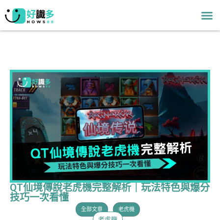
QT仙境傳說老虎機完整解析｜玩法特色與爆分
技巧一次看懂
全部文章
老虎機
老虎機