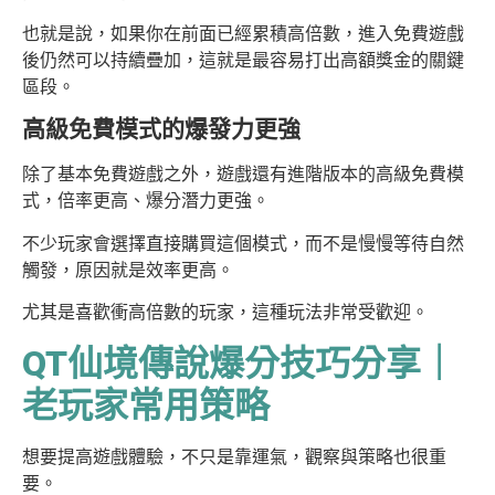
也就是說，如果你在前面已經累積高倍數，進入免費遊戲
後仍然可以持續疊加，這就是最容易打出高額獎金的關鍵
區段。
高級免費模式的爆發力更強
除了基本免費遊戲之外，遊戲還有進階版本的高級免費模
式，倍率更高、爆分潛力更強。
不少玩家會選擇直接購買這個模式，而不是慢慢等待自然
觸發，原因就是效率更高。
尤其是喜歡衝高倍數的玩家，這種玩法非常受歡迎。
QT仙境傳說爆分技巧分享｜
老玩家常用策略
想要提高遊戲體驗，不只是靠運氣，觀察與策略也很重
要。