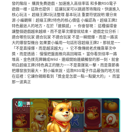
發的階段。 購買免費遊戲，加速進入高倍率區 和多數RSG電子
遊戲一樣，這款也提供： 這讓玩家可以跳過等待階段，快速進入
核心玩法。 超級王牌2玩法整理 基本玩法 重要符號說明 爆分來
源 小編觀察｜超級王牌2特色的核心價值 小編認為，超級王牌2
特色最迷人的地方，在於「連鎖感」。 你會發現： 這種循環會
讓整個遊戲越來越順，而不是單次爆發就結束。 遊戲定位分析｜
適合哪些玩家 適合玩家 不適合玩家 不是一瞬間爆，而是一路滾
大的爆發型機台 如果要小編用一句話形容超級王牌2，那就是——
「不是直接爆，而是越滾越大」。 它不像傳統老虎機靠單次中
獎，而是透過： 慢慢把盤面推向高回報區。 當你看到倍率一路
堆高、金色撲克牌轉成Wild、連線開始連續觸發的那一刻，就會
明白超級王牌2特色真正的魅力——不是靠運氣一擊，而是靠節奏
把爆發放到最大。 對小編來說，這款RSG電子作品最強的地方就
在這裡：它讓你親眼看到「獎金是怎麼一點一點變大的」。 而當
那一波真正