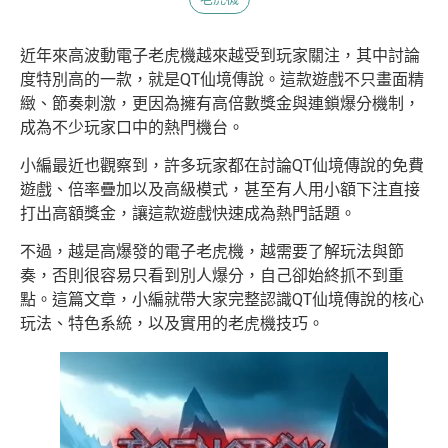
近年來高波動電子老虎機越來越受到玩家關注，其中討論
度特別高的一款，就是QT仙境傳說。這款遊戲不只畫面精
緻、節奏刺激，更因為擁有高倍數獎金與連鎖爆分機制，
成為不少玩家口中的熱門機台。
小編最近也觀察到，許多玩家都在討論QT仙境傳說的免費
遊戲、倍率疊加以及高級模式，甚至有人用小額下注直接
打出高額獎金，讓這款遊戲快速成為熱門話題。
不過，越是高爆發的電子老虎機，越需要了解玩法與節
奏，否則很容易只看到別人爆分，自己卻始終抓不到重
點。這篇文章，小編就帶大家完整認識QT仙境傳說的核心
玩法、特色系統，以及實用的老虎機技巧。