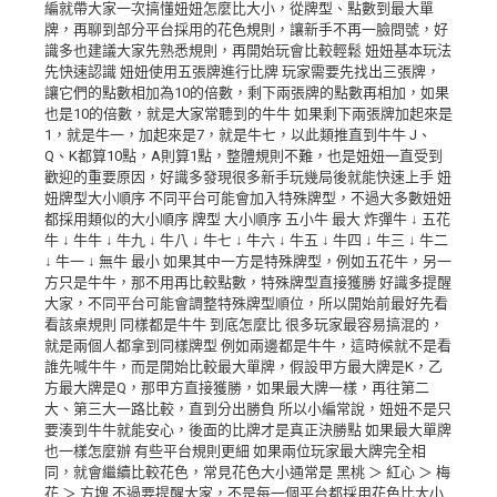
編就帶大家一次搞懂妞妞怎麼比大小，從牌型、點數到最大單
牌，再聊到部分平台採用的花色規則，讓新手不再一臉問號，好
識多也建議大家先熟悉規則，再開始玩會比較輕鬆 妞妞基本玩法
先快速認識 妞妞使用五張牌進行比牌 玩家需要先找出三張牌，
讓它們的點數相加為10的倍數，剩下兩張牌的點數再相加，如果
也是10的倍數，就是大家常聽到的牛牛 如果剩下兩張牌加起來是
1，就是牛一，加起來是7，就是牛七，以此類推直到牛牛 J、
Q、K都算10點，A則算1點，整體規則不難，也是妞妞一直受到
歡迎的重要原因，好識多發現很多新手玩幾局後就能快速上手 妞
妞牌型大小順序 不同平台可能會加入特殊牌型，不過大多數妞妞
都採用類似的大小順序 牌型 大小順序 五小牛 最大 炸彈牛 ↓ 五花
牛 ↓ 牛牛 ↓ 牛九 ↓ 牛八 ↓ 牛七 ↓ 牛六 ↓ 牛五 ↓ 牛四 ↓ 牛三 ↓ 牛二
↓ 牛一 ↓ 無牛 最小 如果其中一方是特殊牌型，例如五花牛，另一
方只是牛牛，那不用再比較點數，特殊牌型直接獲勝 好識多提醒
大家，不同平台可能會調整特殊牌型順位，所以開始前最好先看
看該桌規則 同樣都是牛牛 到底怎麼比 很多玩家最容易搞混的，
就是兩個人都拿到同樣牌型 例如兩邊都是牛牛，這時候就不是看
誰先喊牛牛，而是開始比較最大單牌，假設甲方最大牌是K，乙
方最大牌是Q，那甲方直接獲勝，如果最大牌一樣，再往第二
大、第三大一路比較，直到分出勝負 所以小編常說，妞妞不是只
要湊到牛牛就能安心，後面的比牌才是真正決勝點 如果最大單牌
也一樣怎麼辦 有些平台規則更細 如果兩位玩家最大牌完全相
同，就會繼續比較花色，常見花色大小通常是 黑桃 ＞ 紅心 ＞ 梅
花 ＞ 方塊 不過要提醒大家，不是每一個平台都採用花色比大小