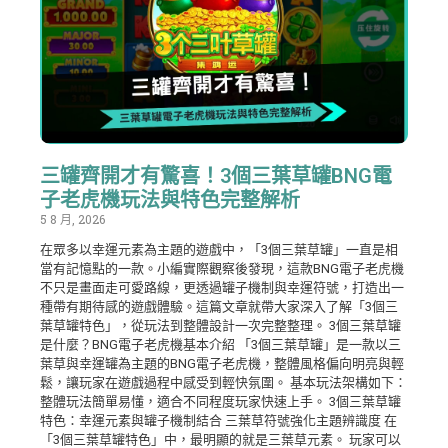
三罐齊開才有驚喜！3個三葉草罐BNG電
子老虎機玩法與特色完整解析
5 8 月, 2026
在眾多以幸運元素為主題的遊戲中，「3個三葉草罐」一直是相
當有記憶點的一款。小編實際觀察後發現，這款BNG電子老虎機
不只是畫面走可愛路線，更透過罐子機制與幸運符號，打造出一
種帶有期待感的遊戲體驗。這篇文章就帶大家深入了解「3個三
葉草罐特色」，從玩法到整體設計一次完整整理。 3個三葉草罐
是什麼？BNG電子老虎機基本介紹 「3個三葉草罐」是一款以三
葉草與幸運罐為主題的BNG電子老虎機，整體風格偏向明亮與輕
鬆，讓玩家在遊戲過程中感受到輕快氛圍。 基本玩法架構如下：
整體玩法簡單易懂，適合不同程度玩家快速上手。 3個三葉草罐
特色：幸運元素與罐子機制結合 三葉草符號強化主題辨識度 在
「3個三葉草罐特色」中，最明顯的就是三葉草元素。 玩家可以