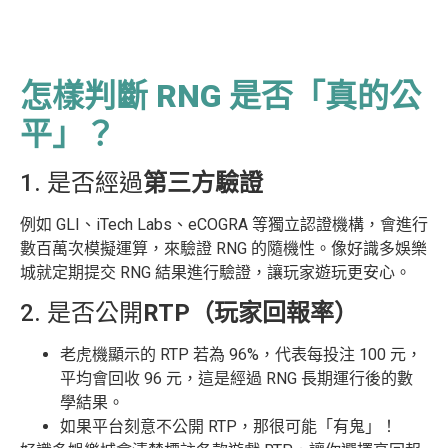
怎樣判斷 RNG 是否「真的公
平」？
1. 是否經過
第三方驗證
例如 GLI、iTech Labs、eCOGRA 等獨立認證機構，會進行
數百萬次模擬運算，來驗證 RNG 的隨機性。像好識多娛樂
城就定期提交 RNG 結果進行驗證，讓玩家遊玩更安心。
2. 是否公開
RTP（玩家回報率）
老虎機顯示的 RTP 若為 96%，代表每投注 100 元，
平均會回收 96 元，這是經過 RNG 長期運行後的數
學結果。
如果平台刻意不公開 RTP，那很可能「有鬼」！