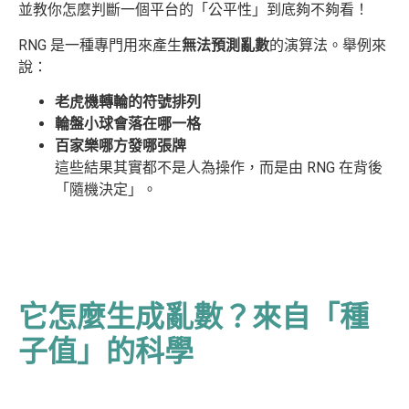
並教你怎麼判斷一個平台的「公平性」到底夠不夠看！
RNG 是一種專門用來產生
無法預測亂數
的演算法。舉例來
說：
老虎機轉輪的符號排列
輪盤小球會落在哪一格
百家樂哪方發哪張牌
這些結果其實都不是人為操作，而是由 RNG 在背後
「隨機決定」。
它怎麼生成亂數？來自「種
子值」的科學