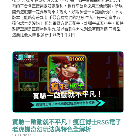
花 ＞ 方塊 不過要提醒大家，不是每一個平台都採用花色比大小
有的平台會直接判定莊家勝利，也有平台會採用其他規則，所以
開始遊戲前一定要確認桌面說明，好識多也一直提醒玩家，不同
版本可能略有差異 新手最容易搞混的地方 牛九不是一定贏牛八
這句話本身沒錯！ 但如果對方是五花牛、炸彈牛或五小牛，那特
殊牌型還是直接壓過牛九 所以看到牛九先別急著開香檳 同牌型
還要比最大牌 很多新手以為牛牛對牛
實驗一啟動就不平凡！瘋狂博士RSG電子
老虎機奇幻玩法與特色全解析
1 8 月, 2026