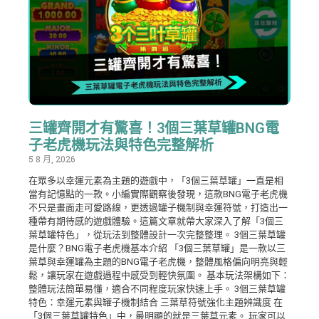
三罐齊開才有驚喜！3個三葉草罐BNG電
子老虎機玩法與特色完整解析
5 8 月, 2026
在眾多以幸運元素為主題的遊戲中，「3個三葉草罐」一直是相
當有記憶點的一款。小編實際觀察後發現，這款BNG電子老虎機
不只是畫面走可愛路線，更透過罐子機制與幸運符號，打造出一
種帶有期待感的遊戲體驗。這篇文章就帶大家深入了解「3個三
葉草罐特色」，從玩法到整體設計一次完整整理。 3個三葉草罐
是什麼？BNG電子老虎機基本介紹 「3個三葉草罐」是一款以三
葉草與幸運罐為主題的BNG電子老虎機，整體風格偏向明亮與輕
鬆，讓玩家在遊戲過程中感受到輕快氛圍。 基本玩法架構如下：
整體玩法簡單易懂，適合不同程度玩家快速上手。 3個三葉草罐
特色：幸運元素與罐子機制結合 三葉草符號強化主題辨識度 在
「3個三葉草罐特色」中，最明顯的就是三葉草元素。 玩家可以