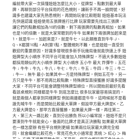
編就帶大家一次搞懂妞妞怎麼比大小，從牌型、點數到最大單
牌，再聊到部分平台採用的花色規則，讓新手不再一臉問號，好
識多也建議大家先熟悉規則，再開始玩會比較輕鬆 妞妞基本玩法
先快速認識 妞妞使用五張牌進行比牌 玩家需要先找出三張牌，
讓它們的點數相加為10的倍數，剩下兩張牌的點數再相加，如果
也是10的倍數，就是大家常聽到的牛牛 如果剩下兩張牌加起來是
1，就是牛一，加起來是7，就是牛七，以此類推直到牛牛 J、
Q、K都算10點，A則算1點，整體規則不難，也是妞妞一直受到
歡迎的重要原因，好識多發現很多新手玩幾局後就能快速上手 妞
妞牌型大小順序 不同平台可能會加入特殊牌型，不過大多數妞妞
都採用類似的大小順序 牌型 大小順序 五小牛 最大 炸彈牛 ↓ 五花
牛 ↓ 牛牛 ↓ 牛九 ↓ 牛八 ↓ 牛七 ↓ 牛六 ↓ 牛五 ↓ 牛四 ↓ 牛三 ↓ 牛二
↓ 牛一 ↓ 無牛 最小 如果其中一方是特殊牌型，例如五花牛，另一
方只是牛牛，那不用再比較點數，特殊牌型直接獲勝 好識多提醒
大家，不同平台可能會調整特殊牌型順位，所以開始前最好先看
看該桌規則 同樣都是牛牛 到底怎麼比 很多玩家最容易搞混的，
就是兩個人都拿到同樣牌型 例如兩邊都是牛牛，這時候就不是看
誰先喊牛牛，而是開始比較最大單牌，假設甲方最大牌是K，乙
方最大牌是Q，那甲方直接獲勝，如果最大牌一樣，再往第二
大、第三大一路比較，直到分出勝負 所以小編常說，妞妞不是只
要湊到牛牛就能安心，後面的比牌才是真正決勝點 如果最大單牌
也一樣怎麼辦 有些平台規則更細 如果兩位玩家最大牌完全相
同，就會繼續比較花色，常見花色大小通常是 黑桃 ＞ 紅心 ＞ 梅