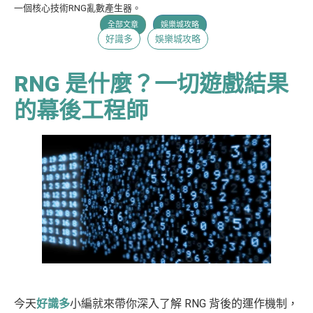
一個核心技術RNG亂數產生器。
全部文章
娛樂城攻略
好識多
娛樂城攻略
RNG 是什麼？一切遊戲結果
的幕後工程師
今天
好識多
小編就來帶你深入了解 RNG 背後的運作機制，