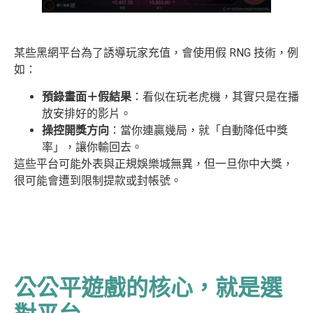
某些黑網平台為了誘導玩家充值，會使用假 RNG 技術，例
如：
預錄畫面＋假結果
：看似在玩老虎機，其實只是在播
放安排好的影片。
操控開獎方向
：當你連贏幾局，就「自動降低中獎
率」，讓你輸回去。
這些平台可能外表與正規娛樂城無異，但一旦你中大獎，
很可能會遭到限制提款或封帳號。
公公平遊戲的核心，就是選