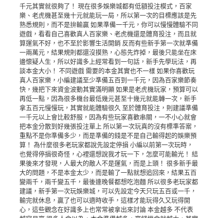
千元其實就很夠了！ 現在很多娛樂城都有低額投注模式，百家
樂、老虎機甚至幾十元就能玩一局，所以第一次的目標應該是先
熟悉規則，而不是拚輸贏 如果準備一千元，你可以慢慢體驗不同
遊戲，看看自己喜歡真人百家樂、老虎機還是體育投注，而且就
算運氣不好，也不至於影響生活開銷 反而有些新手第一次就準備
一兩萬元，結果規則都還沒摸熟，心態先炸掉，最後只能坐在床
邊懷疑人生，所以好識多上經常看到一句話，新手先學玩法，再
談本金大小！ 不同遊戲 需要的本金其實也不一樣 如果你喜歡玩
真人百家樂，小編建議至少準備五百到一千元，因為百家樂節奏
快，幾把下來資金波動其實滿明顯 如果是老虎機玩家，預算可以
再低一點，因為很多機台最低幾元甚至十幾元就能轉一次，新手
拿五百元慢慢玩，其實就能體驗很久 至於體育投注，則建議準備
一千元以上會比較舒服，因為有些玩家喜歡串關，一不小心就會
把本金分散到好幾張投注單上 所以第一次玩真的沒有標準答案，
重點不是你準備多少，而是準備的錢是不是自己輸得起的娛樂預
算！ 為什麼很多老玩家都說先設定停損 小編以前第一次玩時，
也覺得停損很奇怪，心裡還想說我才玩一下，怎麼可能輸光！ 結
果後來才發現，人最大的敵人不是運氣，而是上頭！ 很多新手最
大的問題，不是本金太少，而是輸了一點就想追回來，結果五百
變兩千，兩千變五千，最後連晚餐都想吃泡麵 所以很多老玩家都
建議，新手第一次玩娛樂城，可以先設定今天只玩五百或一千，
輸完就休息，贏了也可以適時收手，這樣才能玩得久又玩得開
心，這些觀念在好識多上也常常被拿出來討論 本金越多 不代表