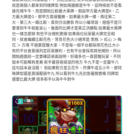
就是兩個人都拿到同樣牌型 例如兩邊都是牛牛，這時候就不是看
誰先喊牛牛，而是開始比較最大單牌，假設甲方最大牌是K，乙
方最大牌是Q，那甲方直接獲勝，如果最大牌一樣，再往第二
大、第三大一路比較，直到分出勝負 所以小編常說，妞妞不是只
要湊到牛牛就能安心，後面的比牌才是真正決勝點 如果最大單牌
也一樣怎麼辦 有些平台規則更細 如果兩位玩家最大牌完全相
同，就會繼續比較花色，常見花色大小通常是 黑桃 ＞ 紅心 ＞ 梅
花 ＞ 方塊 不過要提醒大家，不是每一個平台都採用花色比大小
有的平台會直接判定莊家勝利，也有平台會採用其他規則，所以
開始遊戲前一定要確認桌面說明，好識多也一直提醒玩家，不同
版本可能略有差異 新手最容易搞混的地方 牛九不是一定贏牛八
這句話本身沒錯！ 但如果對方是五花牛、炸彈牛或五小牛，那特
殊牌型還是直接壓過牛九 所以看到牛九先別急著開香檳 同牌型
還要比最大牌 很多新手以為牛牛對牛