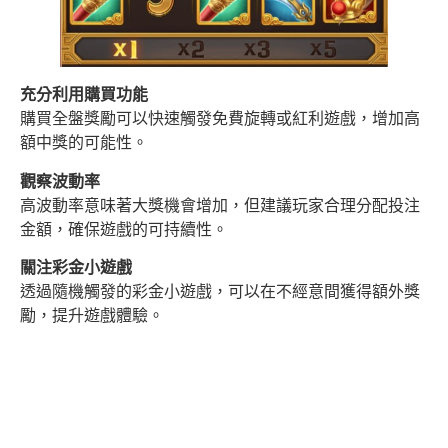
充分利用購買功能
購買全盤獎勵可以快速觸發免費旋轉或紅利遊戲，增加高
額中獎的可能性。
觀察波動率
高波動率意味著大獎機會增加，但建議玩家合理分配投注
金額，確保遊戲的可持續性。
關注彩金小遊戲
透過隨機觸發的彩金小遊戲，可以在不經意間獲得額外獎
勵，提升遊戲體驗。