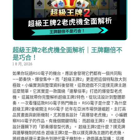
超級王牌2老虎機全面解析｜王牌翻倍不
是巧合！
1 8 月, 2026
如果你玩過RSG電子的機台，應該會發現它們都有一個共同點
——節奏快、爆發集中。而「超級王牌2」更是把這個特點放大到
極致。小編實測與整理資料後發現，這款遊戲不只是撲克牌主題
這麼簡單，它其實是一款圍繞「連擊倍率」打造的爆發型老虎
機。 這篇就帶你完整解析超級王牌2特色，從玩法設計到整體節
奏，一次看懂這款RSG電子熱門機台。 RSG電子是什麼？為什麼
超級王牌2會被關注 RSG電子 近年在亞洲市場快速崛起，主打高
品質畫面與創新機制，尤其擅長設計「高爆發老虎機」。 小編觀
察RSG電子的作品，有幾個關鍵特點： 而超級王牌2，就是這種
設計邏輯下的「節奏爆發型代表」。 超級王牌2是什麼？撲克牌
與連擊機制的結合 超級王牌2是一款以撲克牌為主題的老虎機，
將經典紙牌元素融合到現代電子機制中。 遊戲基本架構： 這樣