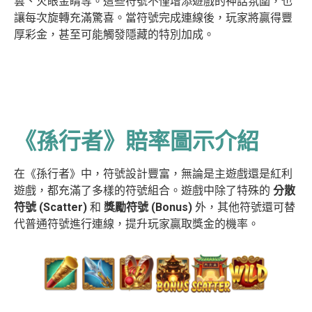
雲、火眼金睛等。這些符號不僅增添遊戲的神話氛圍，也
讓每次旋轉充滿驚喜。當符號完成連線後，玩家將贏得豐
厚彩金，甚至可能觸發隱藏的特別加成。
《
孫行者
》
賠率圖示介紹
在《孫行者》中，符號設計豐富，無論是主遊戲還是紅利
遊戲，都充滿了多樣的符號組合。遊戲中除了特殊的
分散
符號 (Scatter)
和
獎勵符號 (Bonus)
外，其他符號還可替
代普通符號進行連線，提升玩家贏取獎金的機率。