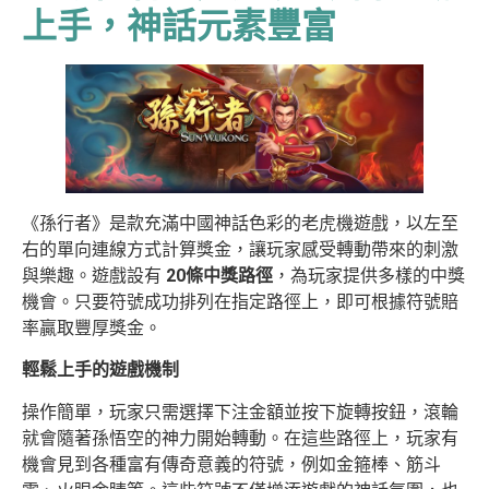
上手，神話元素豐富
《孫行者》是款充滿中國神話色彩的老虎機遊戲，以左至
右的單向連線方式計算獎金，讓玩家感受轉動帶來的刺激
與樂趣。遊戲設有
20條中獎路徑
，為玩家提供多樣的中獎
機會。只要符號成功排列在指定路徑上，即可根據符號賠
率贏取豐厚獎金。
輕鬆上手的遊戲機制
操作簡單，玩家只需選擇下注金額並按下旋轉按鈕，滾輪
就會隨著孫悟空的神力開始轉動。在這些路徑上，玩家有
機會見到各種富有傳奇意義的符號，例如金箍棒、筋斗