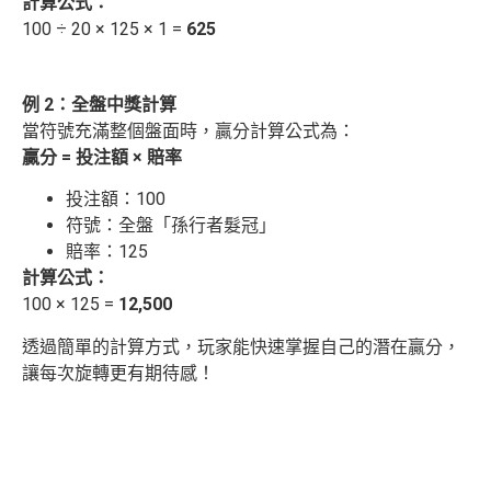
計算公式：
100 ÷ 20 × 125 × 1 =
625
例 2：全盤中獎計算
當符號充滿整個盤面時，贏分計算公式為：
贏分 = 投注額 × 賠率
投注額：100
符號：全盤「孫行者髮冠」
賠率：125
計算公式：
100 × 125 =
12,500
透過簡單的計算方式，玩家能快速掌握自己的潛在贏分，
讓每次旋轉更有期待感！