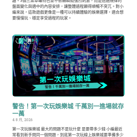
趣。3個三葉草罐特色並不依賴瞬間強烈刺激，而是透過規律的
盤面變化與適中的內容安排，讓整體過程顯得順暢不突兀。對小
編來說，這款遊戲更像是一種可以持續體驗的娛樂選擇，適合想
要慢慢玩、穩定享受過程的玩家。
警告！第一次玩娛樂城 千萬別一進場就存
一萬
4 8 月, 2026
第一次玩娛樂城 最大的問題不是玩什麼 是要帶多少錢 小編最近
常看到新手問同一個問題，到底第一次玩線上娛樂城要準備多少