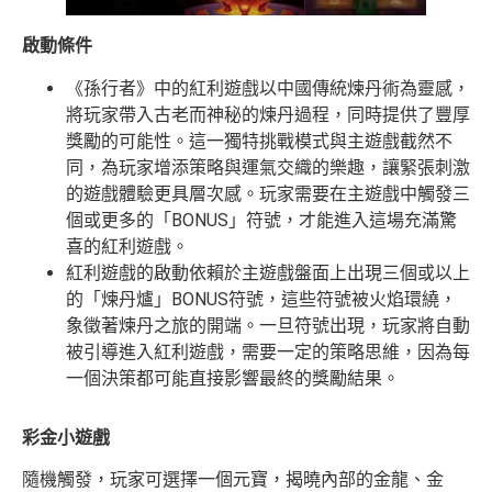
啟動條件
《孫行者》中的紅利遊戲以中國傳統煉丹術為靈感，
將玩家帶入古老而神秘的煉丹過程，同時提供了豐厚
獎勵的可能性。這一獨特挑戰模式與主遊戲截然不
同，為玩家增添策略與運氣交織的樂趣，讓緊張刺激
的遊戲體驗更具層次感。玩家需要在主遊戲中觸發三
個或更多的「BONUS」符號，才能進入這場充滿驚
喜的紅利遊戲。
紅利遊戲的啟動依賴於主遊戲盤面上出現三個或以上
的「煉丹爐」BONUS符號，這些符號被火焰環繞，
象徵著煉丹之旅的開端。一旦符號出現，玩家將自動
被引導進入紅利遊戲，需要一定的策略思維，因為每
一個決策都可能直接影響最終的獎勵結果。
彩金小遊戲
隨機觸發，玩家可選擇一個元寶，揭曉內部的金龍、金