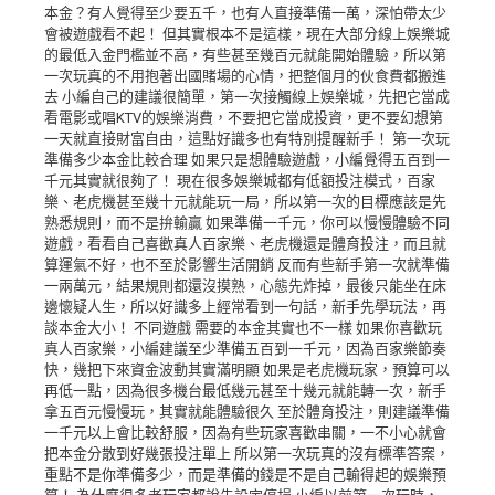
本金？有人覺得至少要五千，也有人直接準備一萬，深怕帶太少
會被遊戲看不起！ 但其實根本不是這樣，現在大部分線上娛樂城
的最低入金門檻並不高，有些甚至幾百元就能開始體驗，所以第
一次玩真的不用抱著出國賭場的心情，把整個月的伙食費都搬進
去 小編自己的建議很簡單，第一次接觸線上娛樂城，先把它當成
看電影或唱KTV的娛樂消費，不要把它當成投資，更不要幻想第
一天就直接財富自由，這點好識多也有特別提醒新手！ 第一次玩
準備多少本金比較合理 如果只是想體驗遊戲，小編覺得五百到一
千元其實就很夠了！ 現在很多娛樂城都有低額投注模式，百家
樂、老虎機甚至幾十元就能玩一局，所以第一次的目標應該是先
熟悉規則，而不是拚輸贏 如果準備一千元，你可以慢慢體驗不同
遊戲，看看自己喜歡真人百家樂、老虎機還是體育投注，而且就
算運氣不好，也不至於影響生活開銷 反而有些新手第一次就準備
一兩萬元，結果規則都還沒摸熟，心態先炸掉，最後只能坐在床
邊懷疑人生，所以好識多上經常看到一句話，新手先學玩法，再
談本金大小！ 不同遊戲 需要的本金其實也不一樣 如果你喜歡玩
真人百家樂，小編建議至少準備五百到一千元，因為百家樂節奏
快，幾把下來資金波動其實滿明顯 如果是老虎機玩家，預算可以
再低一點，因為很多機台最低幾元甚至十幾元就能轉一次，新手
拿五百元慢慢玩，其實就能體驗很久 至於體育投注，則建議準備
一千元以上會比較舒服，因為有些玩家喜歡串關，一不小心就會
把本金分散到好幾張投注單上 所以第一次玩真的沒有標準答案，
重點不是你準備多少，而是準備的錢是不是自己輸得起的娛樂預