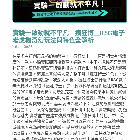
實驗一啟動就不平凡！瘋狂博士RSG電子
老虎機奇幻玩法與特色全解析
1 8 月, 2026
在眾多主打創意風格的遊戲中，「瘋狂博士」一直是相當有辨識
度的一款。小編實際觀察後發現，這款RSG電子老虎機不只是題
材新穎，更透過實驗室與變身概念，打造出一種充滿未知與驚喜
的遊戲氛圍。這篇文章就帶大家完整了解「瘋狂博士特色」，從
玩法結構到整體設計一次深入解析。 瘋狂博士是什麼？RSG電子
老虎機基本介紹 「瘋狂博士」是一款以科學實驗與瘋狂發明為主
題的RSG電子老虎機，背景設定在一個充滿奇特藥水與變化實驗
的實驗室中。玩家透過轉動轉輪，觸發各種變化效果，感受不同
於一般老虎機的玩法。 基本玩法架構如下： 這樣的設計讓遊戲
既容易上手，又保有豐富變化。 瘋狂博士特色：實驗與變化打造
核心魅力 實驗室主題建立強烈風格 在「瘋狂博士特色」中，最
明顯的就是整體背景設定。 遊戲中可以看到： 這些元素讓整體
遊戲氛圍充滿創意與新鮮感。 變身機制讓盤面產生連動 這款
RSG電子老虎機的最大亮點，就是變化設計。 當特殊條件觸發
時： 這種「實驗變化」的概念，是瘋狂博士特色的核心之一 。