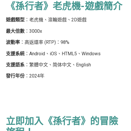
《
孫行者
》
老虎機-遊戲簡介
遊戲類型
：老虎機、滾輪遊戲、2D遊戲
最大倍數
：3000x
波動率
：高返還率 (RTP)：98%
支援系統
：Android、iOS、HTML5、Windows
支援語系
：繁體中文、简体中文、English
發行年份
：2024年
立即加入《孫行者》的冒險