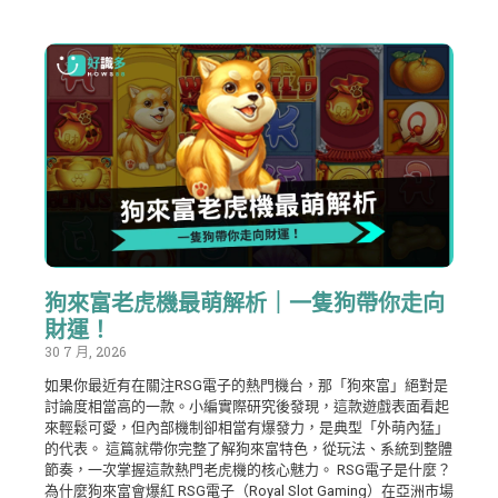
狗來富老虎機最萌解析｜一隻狗帶你走向
財運！
30 7 月, 2026
如果你最近有在關注RSG電子的熱門機台，那「狗來富」絕對是
討論度相當高的一款。小編實際研究後發現，這款遊戲表面看起
來輕鬆可愛，但內部機制卻相當有爆發力，是典型「外萌內猛」
的代表。 這篇就帶你完整了解狗來富特色，從玩法、系統到整體
節奏，一次掌握這款熱門老虎機的核心魅力。 RSG電子是什麼？
為什麼狗來富會爆紅 RSG電子（Royal Slot Gaming）在亞洲市場