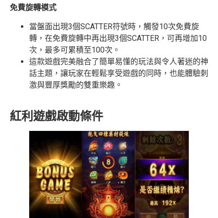
免費旋轉模式
當盤面出現3個SCATTER符號時，觸發10次免費旋
轉，在免費旋轉中再出現3個SCATTER，可再增加10
次，最多可累積至100次。
這款遊戲完美融合了簡單易懂的玩法與令人著迷的神
話主題，讓玩家在輕鬆享受遊戲的同時，也能體驗刺
激與豐厚獎勵的雙重樂趣。
紅利遊戲啟動條件