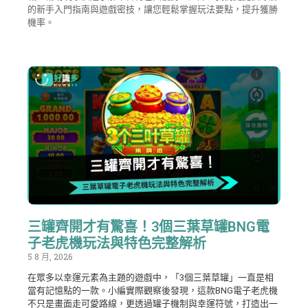
的新手入門指南與遊戲密技，讓您輕鬆掌握玩法要點，提升獲勝
機率。
三罐齊開才有驚喜！3個三葉草罐BNG電
子老虎機玩法與特色完整解析
5 8 月, 2026
在眾多以幸運元素為主題的遊戲中，「3個三葉草罐」一直是相
當有記憶點的一款。小編實際觀察後發現，這款BNG電子老虎機
不只是畫面走可愛路線，更透過罐子機制與幸運符號，打造出一