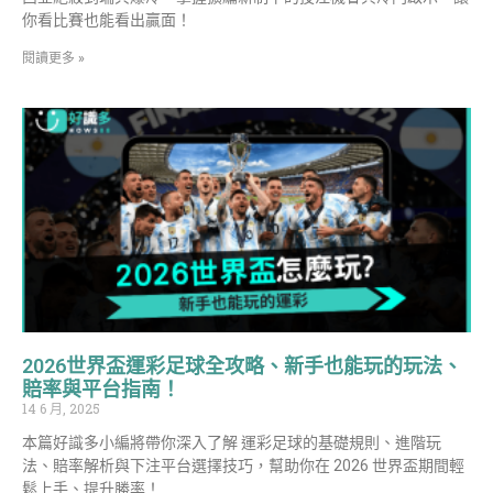
你看比賽也能看出贏面！
閱讀更多 »
2026世界盃運彩足球全攻略、新手也能玩的玩法、
賠率與平台指南！
14 6 月, 2025
本篇好識多小編將帶你深入了解 運彩足球的基礎規則、進階玩
法、賠率解析與下注平台選擇技巧，幫助你在 2026 世界盃期間輕
鬆上手、提升勝率！