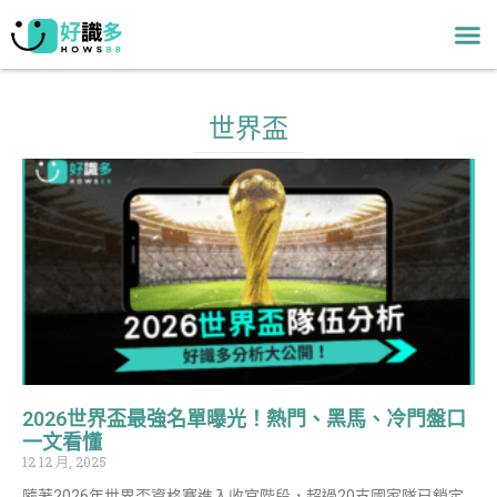
世界盃
2026世界盃最強名單曝光！熱門、黑馬、冷門盤口
一文看懂
12 12 月, 2025
隨著2026年世界盃資格賽進入收官階段，超過20支國家隊已鎖定