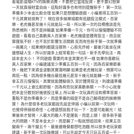
看電影或唱KTV的娛樂消費，不要把它當成投資，更不要幻想第
一天就直接財富自由，這點好識多也有特別提醒新手！ 第一次玩
準備多少本金比較合理 如果只是想體驗遊戲，小編覺得五百到一
千元其實就很夠了！ 現在很多娛樂城都有低額投注模式，百家
樂、老虎機甚至幾十元就能玩一局，所以第一次的目標應該是先
熟悉規則，而不是拚輸贏 如果準備一千元，你可以慢慢體驗不同
遊戲，看看自己喜歡真人百家樂、老虎機還是體育投注，而且就
算運氣不好，也不至於影響生活開銷 反而有些新手第一次就準備
一兩萬元，結果規則都還沒摸熟，心態先炸掉，最後只能坐在床
邊懷疑人生，所以好識多上經常看到一句話，新手先學玩法，再
談本金大小！ 不同遊戲 需要的本金其實也不一樣 如果你喜歡玩
真人百家樂，小編建議至少準備五百到一千元，因為百家樂節奏
快，幾把下來資金波動其實滿明顯 如果是老虎機玩家，預算可以
再低一點，因為很多機台最低幾元甚至十幾元就能轉一次，新手
拿五百元慢慢玩，其實就能體驗很久 至於體育投注，則建議準備
一千元以上會比較舒服，因為有些玩家喜歡串關，一不小心就會
把本金分散到好幾張投注單上 所以第一次玩真的沒有標準答案，
重點不是你準備多少，而是準備的錢是不是自己輸得起的娛樂預
算！ 為什麼很多老玩家都說先設定停損 小編以前第一次玩時，
也覺得停損很奇怪，心裡還想說我才玩一下，怎麼可能輸光！ 結
果後來才發現，人最大的敵人不是運氣，而是上頭！ 很多新手最
大的問題，不是本金太少，而是輸了一點就想追回來，結果五百
變兩千，兩千變五千，最後連晚餐都想吃泡麵 所以很多老玩家都
建議，新手第一次玩娛樂城，可以先設定今天只玩五百或一千，