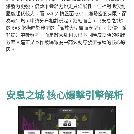
爆發力更強，倍數堆疊潛力也更具延展性，但相對地波動
體感起伏較大；而 5×3 架構盤面較小，爆發密度有限，節
奏較平均，中獎分布相對穩定，總結而言，《安息之城》
的 5×5 架構屬於典型的「高放大型盤面模型」，其價值並
非提升中獎頻率，而是放大紅利與倍率同時成立時的輸出
效率。這正是本作被歸類為中高波動爆發型機種的核心原
因。
安息之城 核心爆擊引擎解析