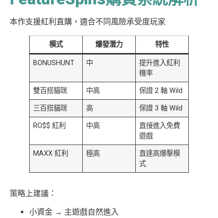
本作支援紅利直購，適合不同風險承受度玩家
模式
爆發潛力
特性
BONUSHUNT
中
提升進入紅利
機率
雙百搭貓咪
中高
保證 2 軸 Wild
三百搭貓咪
高
保證 3 軸 Wild
RO$$ 紅利
中高
直接進入免費
遊戲
MAXX 紅利
極高
直達高爆擊模
式
策略上建議：
小資金 → 主遊戲自然進入