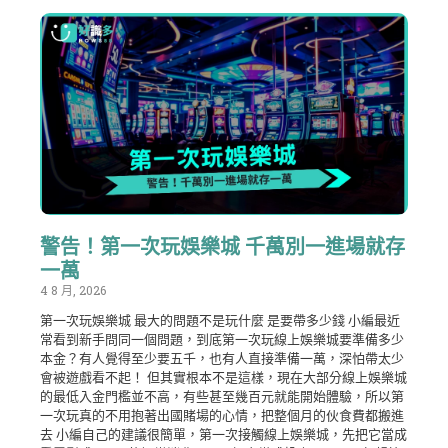
警告！第一次玩娛樂城 千萬別一進場就存
一萬
4 8 月, 2026
第一次玩娛樂城 最大的問題不是玩什麼 是要帶多少錢 小編最近
常看到新手問同一個問題，到底第一次玩線上娛樂城要準備多少
本金？有人覺得至少要五千，也有人直接準備一萬，深怕帶太少
會被遊戲看不起！ 但其實根本不是這樣，現在大部分線上娛樂城
的最低入金門檻並不高，有些甚至幾百元就能開始體驗，所以第
一次玩真的不用抱著出國賭場的心情，把整個月的伙食費都搬進
去 小編自己的建議很簡單，第一次接觸線上娛樂城，先把它當成