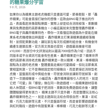
的糖果爆分宇宙
9 8 月, 2026
如果你以為糖果主題老虎機都只是畫面可愛、節奏輕鬆，那「轟
炸糖果」可能會直接打破你的想像。這款由BNG電子推出的作
品，表面看起來像甜點樂園，實際上卻是結合消除掉落、乘數糖
果與免費遊戲的高節奏機台。小編這篇就來完整整理轟炸糖果、
BNG電子與轟炸糖果特色，帶你一次看懂這款遊戲為什麼能在糖
果系老虎機裡做出辨識度。 轟炸糖果主打果凍糖果連續掉落機
制，並搭配乘數功能，讓玩家在每次形成勝利組合後，有機會持
續產生連鎖反應。官方英文頁面也提到，遊戲最高機會可達
x10,000，而部分中文評測站則以最高7000倍作為介紹，因此不
同版本或平台資訊可能會有些差異。 轟炸糖果是什麼？糖果世界
裡的高節奏消除老虎機 轟炸糖果是一款以糖果、果凍、棒棒糖與
甜點為主題的老虎機，整體畫面走繽紛可愛路線，但玩法節奏其
實相當刺激。它不是傳統固定賠付線機台，而是更接近消除型老
虎機，當盤面形成中獎組合後，符號會消除並讓新符號掉落，創
造下一次連線機會。 小編認為，轟炸糖果最吸引人的地方，就是
它把「可愛」與「爆發」做在同一款遊戲裡。一般糖果題材容易
給人休閒感，但BNG電子把消除、乘數與免費遊戲結合後，讓整
體體驗變得更有張力。 糖果主題不只是外觀，而是整體玩法核心
轟炸糖果特色之一，就是主題與玩法結合得很自然。果凍、彩虹
糖、巧克力鬆餅等元素，不只是盤面符號，而是會影響遊戲節奏
與紅利階段。遊戲中有甜蜜果凍、棒棒糖、巧克力鬆餅等元素，