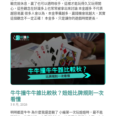
輸完就休息，贏了也可以適時收手，這樣才能玩得久又玩得開
心，這些觀念在好識多上也常常被拿出來討論 本金越多 不代表
越容易贏 很多人會以為，本金準備越多，贏錢機會就越大，其實
這個觀念不一定正確！ 本金多，只是讓你的遊戲時間更長，
牛牛撞牛牛誰比較秋？妞妞比牌規則一次
看懂
3 8 月, 2026
明明都是牛牛 為什麼我還是輸了 小編第一次玩妞妞時，最不能