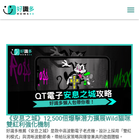
《安息之城》12,500倍爆擊潛力擴展Wild貓咪
雙紅利強化機制
好識多推薦《安息之城》是款中高波動電子老虎機，設計上採用「雙紅
利模式」與清晰波動節奏，帶給玩家策略與爆發兼具的遊戲體驗。