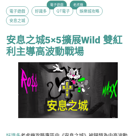
電子遊戲
老虎機
電子遊戲
好識多
QT電子
娛樂城攻略
安息之城
安息之城5×5擴展Wild 雙紅
利主導高波動戰場
好識多
老虎機攻略專區中《安息之城》被歸類為中高波動