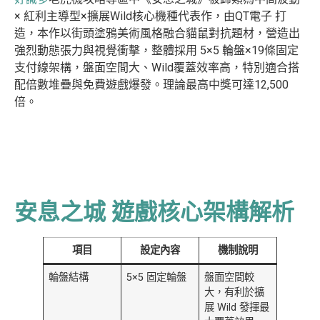
× 紅利主導型×擴展Wild核心機種代表作，由QT電子 打
造，本作以街頭塗鴉美術風格融合貓鼠對抗題材，營造出
強烈動態張力與視覺衝擊，整體採用 5×5 輪盤×19條固定
支付線架構，盤面空間大、Wild覆蓋效率高，特別適合搭
配倍數堆疊與免費遊戲爆發。理論最高中獎可達12,500
倍。
安息之城 遊戲核心架構解析
項目
設定內容
機制說明
輪盤結構
5×5 固定輪盤
盤面空間較
大，有利於擴
展 Wild 發揮最