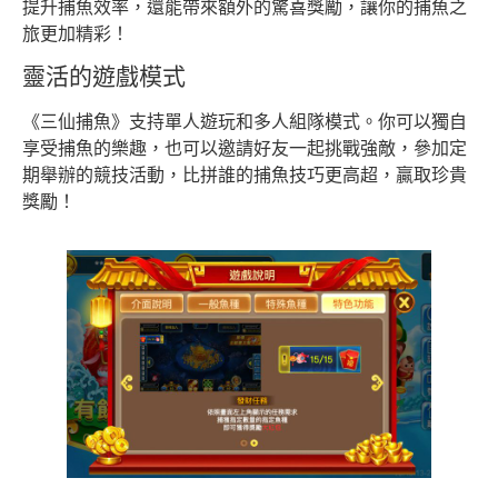
提升捕魚效率，還能帶來額外的驚喜獎勵，讓你的捕魚之
旅更加精彩！
靈活的遊戲模式
《三仙捕魚》支持單人遊玩和多人組隊模式。你可以獨自
享受捕魚的樂趣，也可以邀請好友一起挑戰強敵，參加定
期舉辦的競技活動，比拼誰的捕魚技巧更高超，贏取珍貴
獎勵！