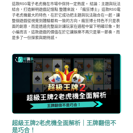
這款RSG電子老虎機在市場中保持一定熱度。 結論：主題與玩法
結合，打造鮮明遊戲記憶點 整體來說，「瘋狂博士」這款RSG電
子老虎機最大的特色，在於它成功把主題與玩法融合在一起，讓
整個遊戲從視覺到體驗都有一致的方向。瘋狂博士特色不只是表
面的創意，而是透過完整設計讓玩家在過程中留下明確印象。對
小編而言，這款遊戲的價值在於它讓娛樂不再只是單一節奏，而
是多了一份探索與期待感。
超級王牌2老虎機全面解析｜王牌翻倍不
是巧合！