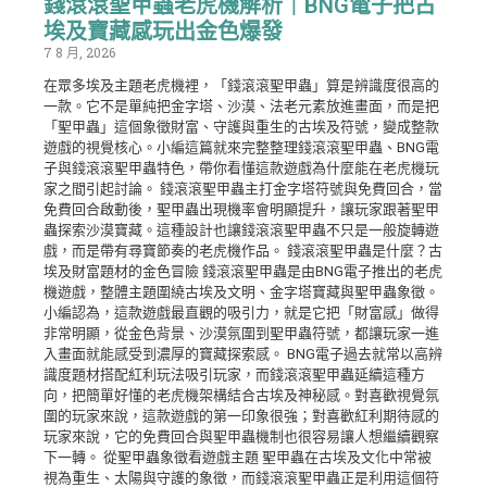
錢滾滾聖甲蟲老虎機解析｜BNG電子把古
埃及寶藏感玩出金色爆發
7 8 月, 2026
在眾多埃及主題老虎機裡，「錢滾滾聖甲蟲」算是辨識度很高的
一款。它不是單純把金字塔、沙漠、法老元素放進畫面，而是把
「聖甲蟲」這個象徵財富、守護與重生的古埃及符號，變成整款
遊戲的視覺核心。小編這篇就來完整整理錢滾滾聖甲蟲、BNG電
子與錢滾滾聖甲蟲特色，帶你看懂這款遊戲為什麼能在老虎機玩
家之間引起討論。 錢滾滾聖甲蟲主打金字塔符號與免費回合，當
免費回合啟動後，聖甲蟲出現機率會明顯提升，讓玩家跟著聖甲
蟲探索沙漠寶藏。這種設計也讓錢滾滾聖甲蟲不只是一般旋轉遊
戲，而是帶有尋寶節奏的老虎機作品。 錢滾滾聖甲蟲是什麼？古
埃及財富題材的金色冒險 錢滾滾聖甲蟲是由BNG電子推出的老虎
機遊戲，整體主題圍繞古埃及文明、金字塔寶藏與聖甲蟲象徵。
小編認為，這款遊戲最直觀的吸引力，就是它把「財富感」做得
非常明顯，從金色背景、沙漠氛圍到聖甲蟲符號，都讓玩家一進
入畫面就能感受到濃厚的寶藏探索感。 BNG電子過去就常以高辨
識度題材搭配紅利玩法吸引玩家，而錢滾滾聖甲蟲延續這種方
向，把簡單好懂的老虎機架構結合古埃及神秘感。對喜歡視覺氛
圍的玩家來說，這款遊戲的第一印象很強；對喜歡紅利期待感的
玩家來說，它的免費回合與聖甲蟲機制也很容易讓人想繼續觀察
下一轉。 從聖甲蟲象徵看遊戲主題 聖甲蟲在古埃及文化中常被
視為重生、太陽與守護的象徵，而錢滾滾聖甲蟲正是利用這個符