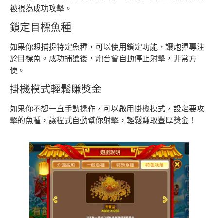
被視為成功攻擊。
鎖定目標魚種
如果你想捕捉特定魚種，可以使用鎖定功能，讓炮彈專注
於目標魚。成功捕獲後，炮台會自動停止射擊，非常方
便。
掛機模式輕鬆賺獎金
如果你不想一直手動操作，可以啟用掛機模式，設定要攻
擊的魚種，讓程式自動幫你射擊，輕鬆賺取豐厚獎金！