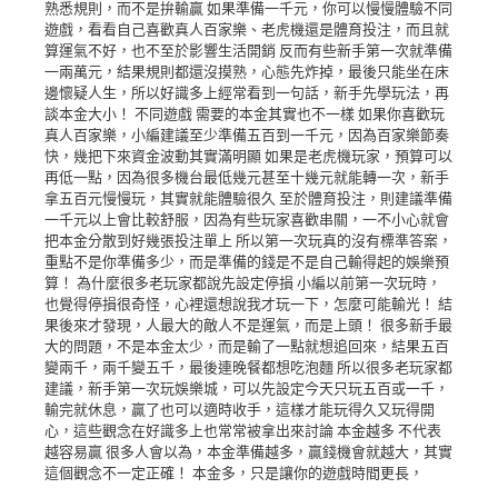
熟悉規則，而不是拚輸贏 如果準備一千元，你可以慢慢體驗不同
遊戲，看看自己喜歡真人百家樂、老虎機還是體育投注，而且就
算運氣不好，也不至於影響生活開銷 反而有些新手第一次就準備
一兩萬元，結果規則都還沒摸熟，心態先炸掉，最後只能坐在床
邊懷疑人生，所以好識多上經常看到一句話，新手先學玩法，再
談本金大小！ 不同遊戲 需要的本金其實也不一樣 如果你喜歡玩
真人百家樂，小編建議至少準備五百到一千元，因為百家樂節奏
快，幾把下來資金波動其實滿明顯 如果是老虎機玩家，預算可以
再低一點，因為很多機台最低幾元甚至十幾元就能轉一次，新手
拿五百元慢慢玩，其實就能體驗很久 至於體育投注，則建議準備
一千元以上會比較舒服，因為有些玩家喜歡串關，一不小心就會
把本金分散到好幾張投注單上 所以第一次玩真的沒有標準答案，
重點不是你準備多少，而是準備的錢是不是自己輸得起的娛樂預
算！ 為什麼很多老玩家都說先設定停損 小編以前第一次玩時，
也覺得停損很奇怪，心裡還想說我才玩一下，怎麼可能輸光！ 結
果後來才發現，人最大的敵人不是運氣，而是上頭！ 很多新手最
大的問題，不是本金太少，而是輸了一點就想追回來，結果五百
變兩千，兩千變五千，最後連晚餐都想吃泡麵 所以很多老玩家都
建議，新手第一次玩娛樂城，可以先設定今天只玩五百或一千，
輸完就休息，贏了也可以適時收手，這樣才能玩得久又玩得開
心，這些觀念在好識多上也常常被拿出來討論 本金越多 不代表
越容易贏 很多人會以為，本金準備越多，贏錢機會就越大，其實
這個觀念不一定正確！ 本金多，只是讓你的遊戲時間更長，