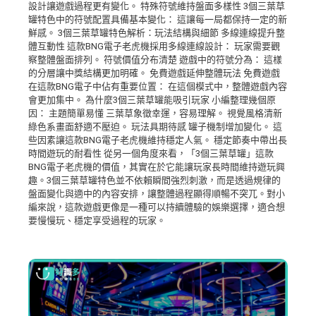
設計讓遊戲過程更有變化。 特殊符號維持盤面多樣性 3個三葉草
罐特色中的符號配置具備基本變化： 這讓每一局都保持一定的新
鮮感。 3個三葉草罐特色解析：玩法結構與細節 多線連線提升整
體互動性 這款BNG電子老虎機採用多線連線設計： 玩家需要觀
察整體盤面排列。 符號價值分布清楚 遊戲中的符號分為： 這樣
的分層讓中獎結構更加明確。 免費遊戲延伸整體玩法 免費遊戲
在這款BNG電子中佔有重要位置： 在這個模式中，整體遊戲內容
會更加集中。 為什麼3個三葉草罐能吸引玩家 小編整理幾個原
因： 主題簡單易懂 三葉草象徵幸運，容易理解。 視覺風格清新
綠色系畫面舒適不壓迫。 玩法具期待感 罐子機制增加變化。 這
些因素讓這款BNG電子老虎機維持穩定人氣。 穩定節奏中帶出長
時間遊玩的耐看性 從另一個角度來看，「3個三葉草罐」這款
BNG電子老虎機的價值，其實在於它能讓玩家長時間維持遊玩興
趣。3個三葉草罐特色並不依賴瞬間強烈刺激，而是透過規律的
盤面變化與適中的內容安排，讓整體過程顯得順暢不突兀。對小
編來說，這款遊戲更像是一種可以持續體驗的娛樂選擇，適合想
要慢慢玩、穩定享受過程的玩家。