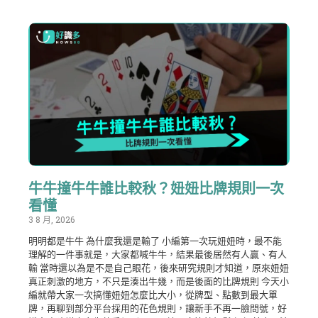
牛牛撞牛牛誰比較秋？妞妞比牌規則一次
看懂
3 8 月, 2026
明明都是牛牛 為什麼我還是輸了 小編第一次玩妞妞時，最不能
理解的一件事就是，大家都喊牛牛，結果最後居然有人贏、有人
輸 當時還以為是不是自己眼花，後來研究規則才知道，原來妞妞
真正刺激的地方，不只是湊出牛幾，而是後面的比牌規則 今天小
編就帶大家一次搞懂妞妞怎麼比大小，從牌型、點數到最大單
牌，再聊到部分平台採用的花色規則，讓新手不再一臉問號，好