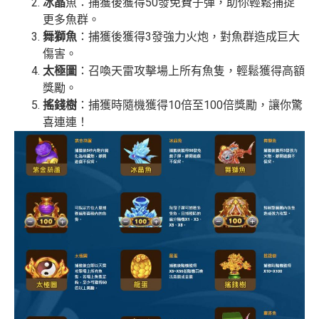
冰晶
魚：捕獲後獲得50發免費子彈，助你輕鬆捕捉
更多魚群。
舞獅魚
：捕獲後獲得3發強力火炮，對魚群造成巨大
傷害。
太極圖
：召喚天雷攻擊場上所有魚隻，輕鬆獲得高額
獎勵。
搖錢樹
：捕獲時隨機獲得10倍至100倍獎勵，讓你驚
喜連連！