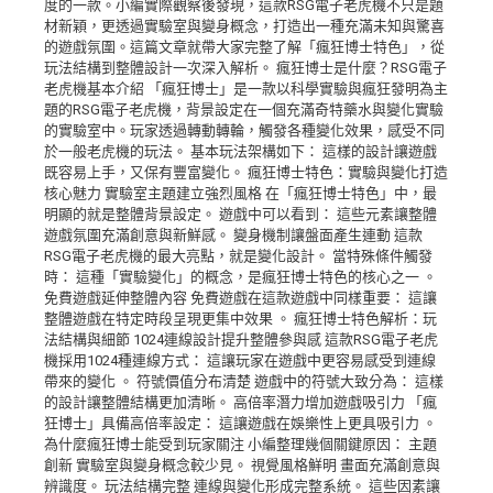
度的一款。小編實際觀察後發現，這款RSG電子老虎機不只是題
材新穎，更透過實驗室與變身概念，打造出一種充滿未知與驚喜
的遊戲氛圍。這篇文章就帶大家完整了解「瘋狂博士特色」，從
玩法結構到整體設計一次深入解析。 瘋狂博士是什麼？RSG電子
老虎機基本介紹 「瘋狂博士」是一款以科學實驗與瘋狂發明為主
題的RSG電子老虎機，背景設定在一個充滿奇特藥水與變化實驗
的實驗室中。玩家透過轉動轉輪，觸發各種變化效果，感受不同
於一般老虎機的玩法。 基本玩法架構如下： 這樣的設計讓遊戲
既容易上手，又保有豐富變化。 瘋狂博士特色：實驗與變化打造
核心魅力 實驗室主題建立強烈風格 在「瘋狂博士特色」中，最
明顯的就是整體背景設定。 遊戲中可以看到： 這些元素讓整體
遊戲氛圍充滿創意與新鮮感。 變身機制讓盤面產生連動 這款
RSG電子老虎機的最大亮點，就是變化設計。 當特殊條件觸發
時： 這種「實驗變化」的概念，是瘋狂博士特色的核心之一 。
免費遊戲延伸整體內容 免費遊戲在這款遊戲中同樣重要： 這讓
整體遊戲在特定時段呈現更集中效果 。 瘋狂博士特色解析：玩
法結構與細節 1024連線設計提升整體參與感 這款RSG電子老虎
機採用1024種連線方式： 這讓玩家在遊戲中更容易感受到連線
帶來的變化 。 符號價值分布清楚 遊戲中的符號大致分為： 這樣
的設計讓整體結構更加清晰。 高倍率潛力增加遊戲吸引力 「瘋
狂博士」具備高倍率設定： 這讓遊戲在娛樂性上更具吸引力 。
為什麼瘋狂博士能受到玩家關注 小編整理幾個關鍵原因： 主題
創新 實驗室與變身概念較少見。 視覺風格鮮明 畫面充滿創意與
辨識度。 玩法結構完整 連線與變化形成完整系統。 這些因素讓