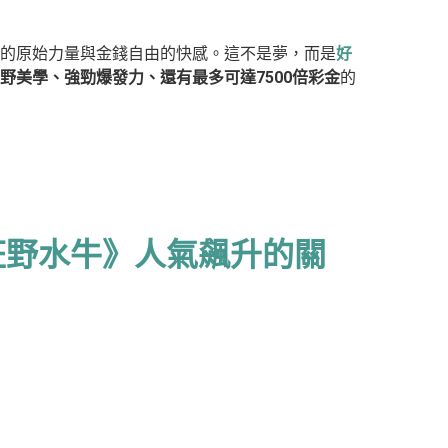
的原始力量與金錢自由的快感。這不是夢，而是
好
野美學、強勁爆發力、還有最多可達7500倍彩金
的
狂野水牛》人氣飆升的關