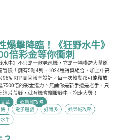
性爆擊降臨！《狂野水牛》
500倍彩金等你衝刺
野水牛》不只是一款老虎機，它是一場橫跨大草原
富冒險！擁有5軸4列、1024種得獎組合，加上中高
與96% RTP高回報率設計，每一次轉動都可能釋放
達7500倍的彩金潛力。無論你是新手還是老手，只
上這片荒野，就有機會馴服野牛、抱走大獎！
部文章
娛樂城攻略
虎機
電子遊戲
好識多
娛樂城攻略
野水牛