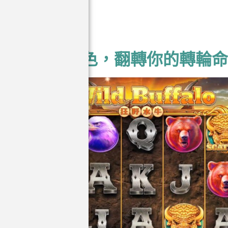
四大關鍵特色，翻轉你的轉輪命