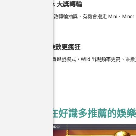
Boosting Fortunes 大獎轉輪
鑽石標誌出現時，即可開啟轉輪抽獎，有機會抱走 Mini、Minor、M
是夢！
8~25 次免費轉，乘數更瘋狂
蒐集 Scatter 即可觸發免費遊戲模式，Wild 出現頻率更高
數
，不斷堆疊獎金！
為什麼選擇在好識多推薦的娛樂