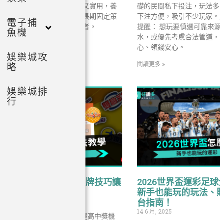
中率，「尾數抓牌法」簡單又實用，養
礎的民間私下投注，玩法多
牌需設定預算與停損，適合長期固定策
下注方便，吸引不少玩家。
電子捕
略玩家，不適合想快速回本者。
提醒： 想玩要慎選可靠來
魚機
水，或優先考慮合法管道，
閱讀更多 »
心、領錢安心。
娛樂城攻
閱讀更多 »
略
娛樂城排
行
全網最詳細這些539抓牌技巧讓
2026世界盃運彩足
你不中獎也難！
新手也能玩的玩法、
5 7 月, 2025
台指南！
14 6 月, 2025
想掌握539最強抓牌技巧、提高中獎機